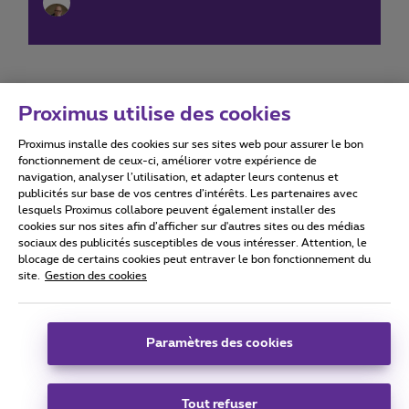
Proximus utilise des cookies
Proximus installe des cookies sur ses sites web pour assurer le bon
Conditions d'utilisation
Accessibility statement
fonctionnement de ceux-ci, améliorer votre expérience de
navigation, analyser l’utilisation, et adapter leurs contenus et
publicités sur base de vos centres d’intérêts. Les partenaires avec
lesquels Proximus collabore peuvent également installer des
cookies sur nos sites afin d’afficher sur d'autres sites ou des médias
sociaux des publicités susceptibles de vous intéresser. Attention, le
Tous droits réservés. ©
2026
Proximus
blocage de certains cookies peut entraver le bon fonctionnement du
site.
Gestion des cookies
Conditions générales, info consommateur
Liste des prix et tarifs
Accessibilité
Vie privée
Politique de gestion des cookies
Cookie manager
Coordonnées de l’entreprise
Paramètres des cookies
Ce site a été créé et est géré conformément au droit belge.
Boulevard du Roi Albert II 27 - B-1030 Bruxelles.
Tout refuser