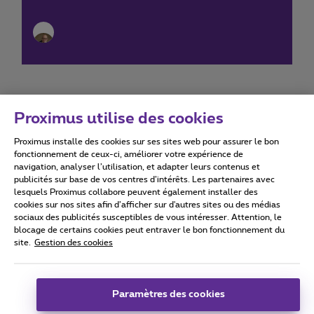
Proximus utilise des cookies
Proximus installe des cookies sur ses sites web pour assurer le bon
Conditions d'utilisation
Accessibility statement
fonctionnement de ceux-ci, améliorer votre expérience de
navigation, analyser l’utilisation, et adapter leurs contenus et
publicités sur base de vos centres d’intérêts. Les partenaires avec
lesquels Proximus collabore peuvent également installer des
cookies sur nos sites afin d’afficher sur d'autres sites ou des médias
sociaux des publicités susceptibles de vous intéresser. Attention, le
Tous droits réservés. ©
2026
Proximus
blocage de certains cookies peut entraver le bon fonctionnement du
site.
Gestion des cookies
Conditions générales, info consommateur
Liste des prix et tarifs
Accessibilité
Vie privée
Politique de gestion des cookies
Cookie manager
Coordonnées de l’entreprise
Paramètres des cookies
Ce site a été créé et est géré conformément au droit belge.