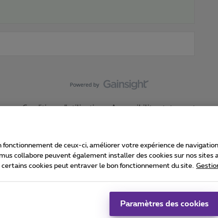
Conditions d'utilisation
Accessibility statement
 fonctionnement de ceux-ci, améliorer votre expérience de navigation, a
imus collabore peuvent également installer des cookies sur nos sites af
e certains cookies peut entraver le bon fonctionnement du site.
Gestio
Proximus
consommateur
Liste des prix et tarifs
Accessibilité
stion des cookies
Cookie manager
Coordonnées de l’entreprise
Ca
é conformément au droit belge.
Pr
Paramètres des cookies
 - B-1030 Bruxelles.
Jo