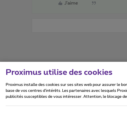
J'aime
Proximus utilise des cookies
Proximus installe des cookies sur ses sites web pour assurer le bon
base de vos centres d’intérêts. Les partenaires avec lesquels Prox
publicités susceptibles de vous intéresser. Attention, le blocage d
Tous droits réservés. ©
2026
Conditions générales, info 
Vie privée
Politique de ge
Ce site a été créé et est gér
Boulevard du Roi Albert II 27