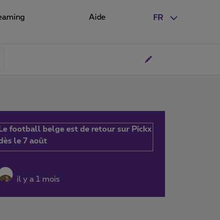
eaming
Aide
FR
Le football belge est de retour sur Pickx
dès le 7 août
il y a 1 mois