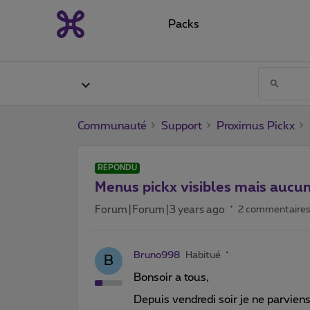
Packs
Communauté
Support
Proximus Pickx
RÉPONDU
Menus pickx visibles mais aucun
Forum|Forum|3 years ago
2 commentaire
Bruno998
Habitué
B
Bonsoir a tous,
Depuis vendredi soir je ne parviens