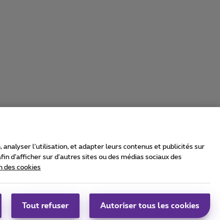
nalyser l’utilisation, et adapter leurs contenus et publicités sur
in d’afficher sur d'autres sites ou des médias sociaux des
n des cookies
rrier & Wholesale Solutions
oximus Group
|
Telindus
Tout refuser
Autoriser tous les cookies
bs
|
Sitemap