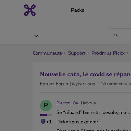
Packs
Communauté
Support
Proximus Pickx
Nouvelle cata, le covid se répa
Forum|Forum|4 years ago
16 commentair
Pierrot_04
Habitué
P
Se “répand” bien sûr, désolé, mais 
+1
Pickx sous explorer :