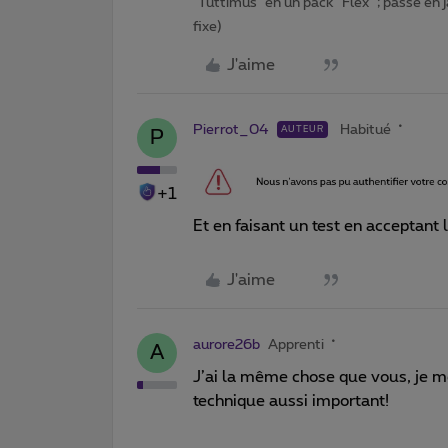
"Tuttimus" en un pack "Flex" ; passé en 
fixe)
J'aime
Pierrot_04
Habitué
AUTEUR
P
+1
Et en faisant un test en acceptant 
J'aime
aurore26b
Apprenti
A
J’ai la même chose que vous, je 
technique aussi important!