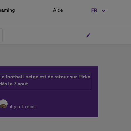
eaming
Aide
FR
Le football belge est de retour sur Pickx
dès le 7 août
il y a 1 mois