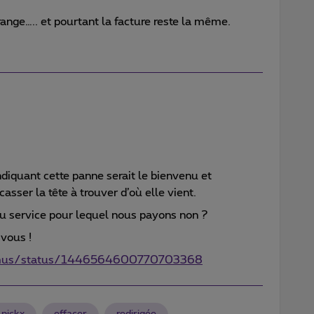
rrange….. et pourtant la facture reste la même.
diquant cette panne serait le bienvenu et
 casser la tête à trouver d’où elle vient.
e du service pour lequel nous payons non ?
 vous !
oximus/status/1446564600770703368
 pickx
effacer
redirigée