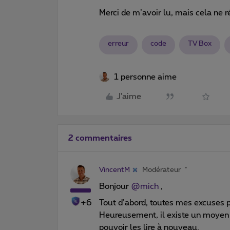
Merci de m’avoir lu, mais cela ne 
erreur
code
TV Box
1 personne aime
J'aime
2 commentaires
VincentM
Modérateur
Bonjour
@mich
,
+6
Tout d’abord, toutes mes excuses 
Heureusement, il existe un moyen d
pouvoir les lire à nouveau.