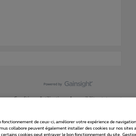
Conditions d'utilisation
Accessibility statement
 fonctionnement de ceux-ci, améliorer votre expérience de navigation, a
imus collabore peuvent également installer des cookies sur nos sites af
e certains cookies peut entraver le bon fonctionnement du site.
Gestio
Proximus