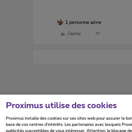
1 personne aime
J'aime
Proximus utilise des cookies
Proximus installe des cookies sur ses sites web pour assurer le bon
base de vos centres d’intérêts. Les partenaires avec lesquels Prox
publicités susceptibles de vous intéresser. Attention, le blocage d
Tous droits réservés. ©
2026