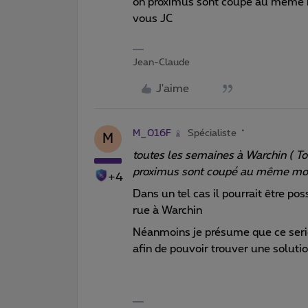
on proximus sont coupé au même m
vous JC
Jean-Claude
J'aime
M_016F
Spécialiste
M
toutes les semaines à Warchin ( Tou
proximus sont coupé au même m
+4
Dans un tel cas il pourrait être po
rue à Warchin
Néanmoins je présume que ce seriez
afin de pouvoir trouver une soluti