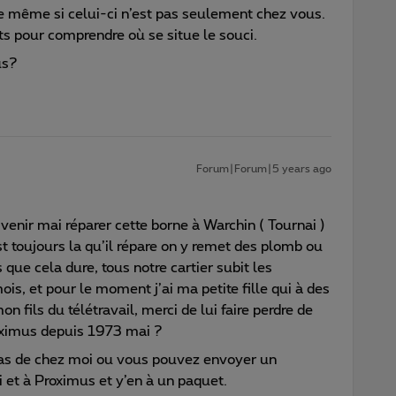
ue même si celui-ci n’est pas seulement chez vous.
ts pour comprendre où se situe le souci.
us?
Forum|Forum|5 years ago
 venir mai réparer cette borne à Warchin ( Tournai )
st toujours la qu’il répare on y remet des plomb ou
s que cela dure, tous notre cartier subit les
is, et pour le moment j’ai ma petite fille qui à des
on fils du télétravail, merci de lui faire perdre de
roximus depuis 1973 mai ?
 pas de chez moi ou vous pouvez envoyer un
i et à Proximus et y’en à un paquet.