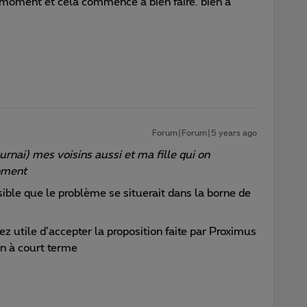
oment et cela commence à bien faire. bien à
Forum|Forum|5 years ago
rnai) mes voisins aussi et ma fille qui on
oment
ssible que le problème se situerait dans la borne de
 utile d’accepter la proposition faite par Proximus
on à court terme