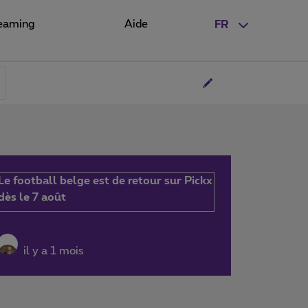
eaming
Aide
FR
Le football belge est de retour sur Pickx
dès le 7 août
il y a 1 mois