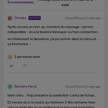
5 commentaires
page
Dimdes
Forum|Forum|1 year ago
AUTEUR
Après encore un test, au moment du message -service
indisponible - on a le bouton réessayer ou hors connection.
en choisissant le deuxième, j’ai pu rentrer dans le menu et…..
ça fonctionne …
1 personne aime
J
Barbara Herla
Forum|Forum|1 year ago
B
Idem chez... Trop chouette la soirée Koh-Lanta de fichue.…
Et encore on a ce soucis au minimum 1 fois semaine mais
cela se règle dès qu'on redémarre la box sauf aujourd'hui.…