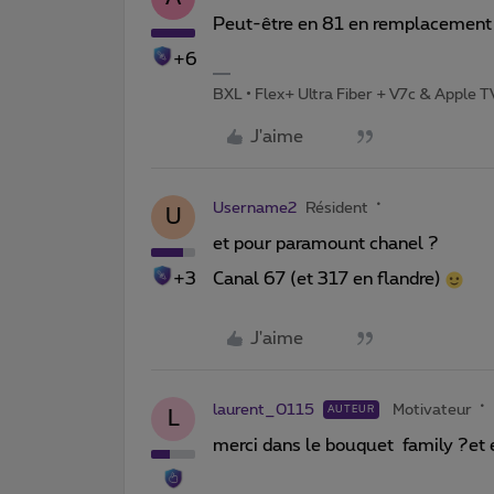
Peut-être en 81 en remplacement
+6
BXL • Flex+ Ultra Fiber + V7c & Apple 
J'aime
Username2
Résident
U
et pour paramount chanel ?
+3
Canal 67 (et 317 en flandre)
J'aime
laurent_0115
Motivateur
AUTEUR
L
merci dans le bouquet family ?et