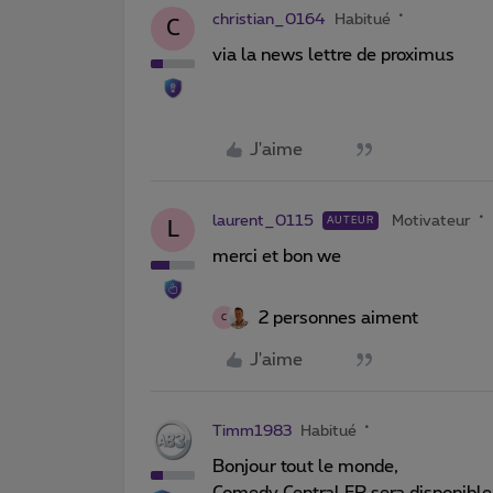
christian_0164
Habitué
C
via la news lettre de proximus
J'aime
laurent_0115
Motivateur
AUTEUR
L
merci et bon we
2 personnes aiment
C
J'aime
Timm1983
Habitué
Bonjour tout le monde,
Comedy Central FR sera disponibl