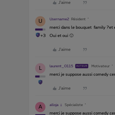
J'aime
Username2
Résident
U
merci dans le bouquet family ?et
+3
Oui et oui 🙂
J'aime
laurent_0115
Motivateur
AUTEUR
L
merci je suppose aussi comedy cen
J'aime
alloja
Spécialiste
A
merci je suppose aussi comedy cen