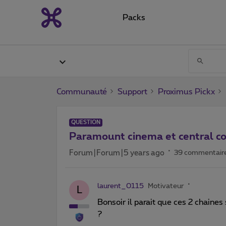
Packs
Communauté
Support
Proximus Pickx
QUESTION
Paramount cinema et central c
Forum|Forum|5 years ago
39 commentair
laurent_0115
Motivateur
L
Bonsoir il parait que ces 2 chaines
?