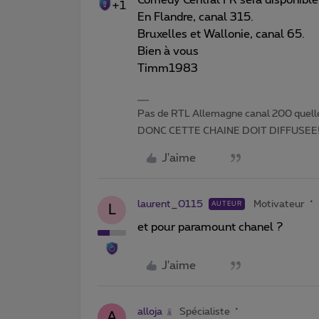
+1
En Flandre, canal 315.
Bruxelles et Wallonie, canal 65.
Bien à vous
Timm1983
Pas de RTL Allemagne canal 200 quell
DONC CETTE CHAINE DOIT DIFFUSEE!
J'aime
laurent_0115
Motivateur
AUTEUR
L
et pour paramount chanel ?
J'aime
alloja
Spécialiste
A