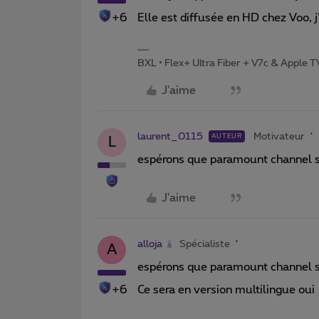
+6
Elle est diffusée en HD chez Voo, j’
BXL • Flex+ Ultra Fiber + V7c & Apple 
J'aime
laurent_0115
Motivateur
AUTEUR
L
espérons que paramount channel soi
J'aime
alloja
Spécialiste
A
espérons que paramount channel soi
+6
Ce sera en version multilingue oui