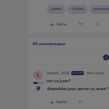
chaîne
Cinéma
paramou
J'aime
39 commentaires
1
laurent_0115
Motivateur
AUTEUR
L
est-ce juste?
disponibles pour janvier ou avant 
J'aime