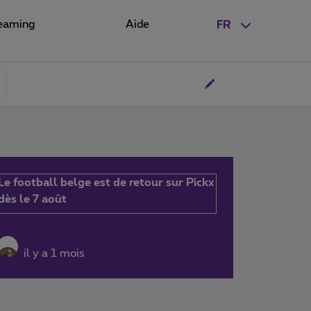
eaming
Aide
FR
Le football belge est de retour sur Pickx
dès le 7 août
il y a 1 mois