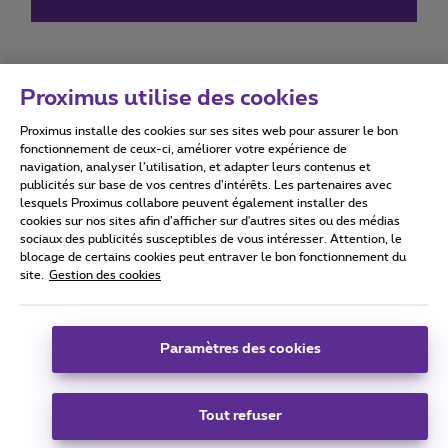
Proximus utilise des cookies
Proximus installe des cookies sur ses sites web pour assurer le bon
Conditions d'utilisation
Accessibility statement
fonctionnement de ceux-ci, améliorer votre expérience de
navigation, analyser l’utilisation, et adapter leurs contenus et
publicités sur base de vos centres d’intérêts. Les partenaires avec
lesquels Proximus collabore peuvent également installer des
cookies sur nos sites afin d’afficher sur d'autres sites ou des médias
sociaux des publicités susceptibles de vous intéresser. Attention, le
Tous droits réservés. ©
2026
Proximus
blocage de certains cookies peut entraver le bon fonctionnement du
site.
Gestion des cookies
Conditions générales, info consommateur
Liste des prix et tarifs
Accessibilité
Vie privée
Politique de gestion des cookies
Cookie manager
Coordonnées de l’entreprise
Paramètres des cookies
Ce site a été créé et est géré conformément au droit belge.
Boulevard du Roi Albert II 27 - B-1030 Bruxelles.
Tout refuser