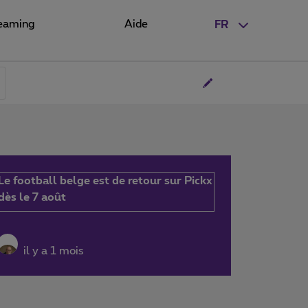
eaming
Aide
FR
Le football belge est de retour sur Pickx
dès le 7 août
il y a 1 mois