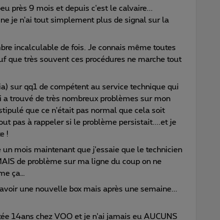
u près 9 mois et depuis c'est le calvaire...
ine je n'ai tout simplement plus de signal sur la
mbre incalculable de fois. Je connais même toutes
uf que très souvent ces procédures ne marche tout
uia) sur qq1 de compétent au service technique qui
-ci a trouvé de très nombreux problèmes sur mon
 stipulé que ce n'était pas normal que cela soit
t pas à rappeler si le problème persistait....et je
e !
e un mois maintenant que j'essaie que le technicien
AMAIS de problème sur ma ligne du coup on ne
mme ça…
 avoir une nouvelle box mais après une semaine...
restée 14ans chez VOO et je n'ai jamais eu AUCUNS