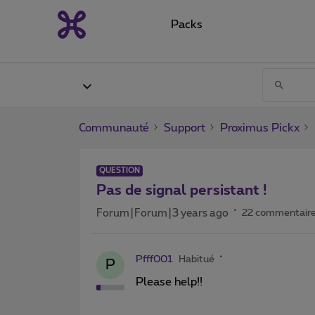
Packs
Communauté
Support
Proximus Pickx
QUESTION
Pas de signal persistant !
Forum|Forum|3 years ago
22 commentair
Pfff001
Habitué
P
Please help!!