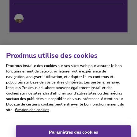
Proximus utilise des cookies
Proximus installe des cookies sur ses sites web pour assurer le bon
Conditions d'utilisation
Accessibility statement
fonctionnement de ceux-ci, améliorer votre expérience de
navigation, analyser l’utilisation, et adapter leurs contenus et
publicités sur base de vos centres d’intérêts. Les partenaires avec
lesquels Proximus collabore peuvent également installer des
cookies sur nos sites afin d’afficher sur d'autres sites ou des médias
sociaux des publicités susceptibles de vous intéresser. Attention, le
Tous droits réservés. ©
2026
Proximus
blocage de certains cookies peut entraver le bon fonctionnement du
site.
Gestion des cookies
Conditions générales, info consommateur
Liste des prix et tarifs
Accessibilité
Vie privée
Politique de gestion des cookies
Cookie manager
Coordonnées de l’entreprise
Paramètres des cookies
Ce site a été créé et est géré conformément au droit belge.