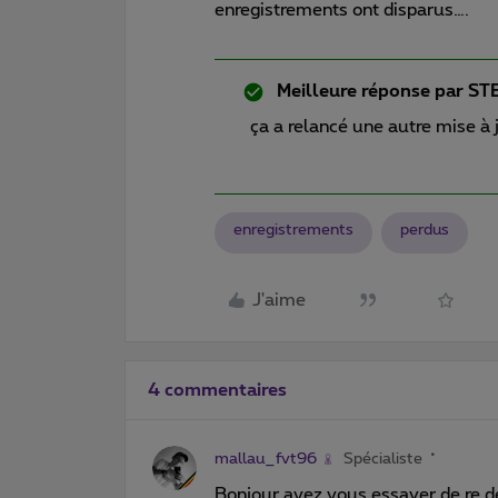
enregistrements ont disparus….
Meilleure réponse par
ST
ça a relancé une autre mise à j
enregistrements
perdus
J'aime
4 commentaires
mallau_fvt96
Spécialiste
Bonjour avez vous essayer de re 