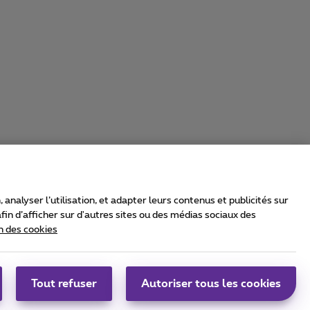
nalyser l’utilisation, et adapter leurs contenus et publicités sur
in d’afficher sur d'autres sites ou des médias sociaux des
n des cookies
rrier & Wholesale Solutions
oximus Group
|
Telindus
Tout refuser
Autoriser tous les cookies
bs
|
Sitemap