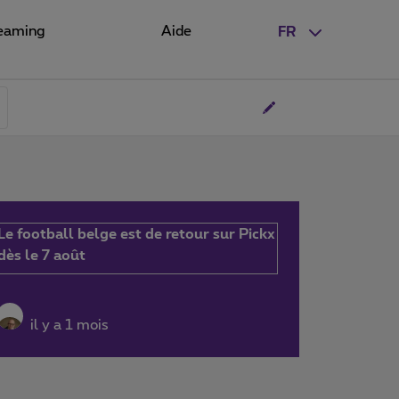
eaming
Aide
FR
Le football belge est de retour sur Pickx
dès le 7 août
il y a 1 mois