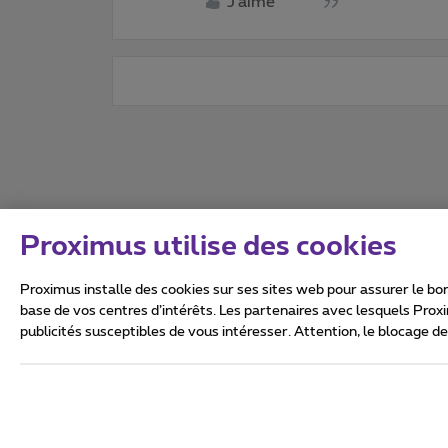
J'aime
Proximus utilise des cookies
Proximus installe des cookies sur ses sites web pour assurer le bon
base de vos centres d’intérêts. Les partenaires avec lesquels Prox
publicités susceptibles de vous intéresser. Attention, le blocage d
Tous droits réservés. ©
2026
Conditions générales, info 
Vie privée
Politique de ge
Ce site a été créé et est gér
Boulevard du Roi Albert II 27