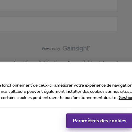
Conditions d'utilisation
Accessibility statement
 fonctionnement de ceux-ci, améliorer votre expérience de navigation, a
imus collabore peuvent également installer des cookies sur nos sites af
e certains cookies peut entraver le bon fonctionnement du site.
Gestio
Proximus
consommateur
Liste des prix et tarifs
Accessibilité
stion des cookies
Cookie manager
Coordonnées de l’entreprise
Ca
é conformément au droit belge.
Pr
Paramètres des cookies
 - B-1030 Bruxelles.
Jo