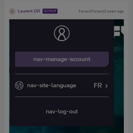
Laurent DR
Forum|Forum|2 years ago
AUTEUR
L