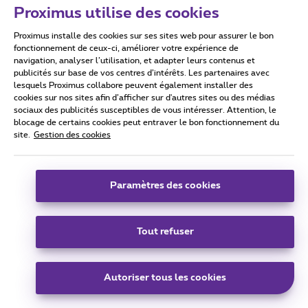
Proximus utilise des cookies
Proximus installe des cookies sur ses sites web pour assurer le bon
Conditions d'utilisation
Accessibility statement
fonctionnement de ceux-ci, améliorer votre expérience de
navigation, analyser l’utilisation, et adapter leurs contenus et
publicités sur base de vos centres d’intérêts. Les partenaires avec
lesquels Proximus collabore peuvent également installer des
cookies sur nos sites afin d’afficher sur d'autres sites ou des médias
sociaux des publicités susceptibles de vous intéresser. Attention, le
Tous droits réservés. ©
2026
Proximus
blocage de certains cookies peut entraver le bon fonctionnement du
site.
Gestion des cookies
Conditions générales, info consommateur
Liste des prix et tarifs
Accessibilité
Vie privée
Politique de gestion des cookies
Cookie manager
Coordonnées de l’entreprise
Paramètres des cookies
Ce site a été créé et est géré conformément au droit belge.
Boulevard du Roi Albert II 27 - B-1030 Bruxelles.
Tout refuser
Carrier & Wholesale Solutions
Autoriser tous les cookies
Proximus Group
|
Telindus
Jobs
|
Sitemap