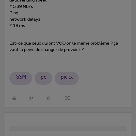
data sending speed
* 5.39 Mb/s
Ping
network delays
* 18 ms
Est-ce que ceux qui ont VOO on le même problème ? ça
vaut la peine de changer de provider ?
GSM
pc
pickx