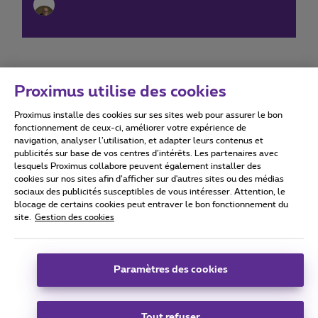
Proximus utilise des cookies
Proximus installe des cookies sur ses sites web pour assurer le bon
Conditions d'utilisation
Accessibility statement
fonctionnement de ceux-ci, améliorer votre expérience de
navigation, analyser l’utilisation, et adapter leurs contenus et
publicités sur base de vos centres d’intérêts. Les partenaires avec
lesquels Proximus collabore peuvent également installer des
cookies sur nos sites afin d’afficher sur d'autres sites ou des médias
sociaux des publicités susceptibles de vous intéresser. Attention, le
Tous droits réservés. ©
2026
Proximus
blocage de certains cookies peut entraver le bon fonctionnement du
site.
Gestion des cookies
Conditions générales, info consommateur
Liste des prix et tarifs
Accessibilité
Vie privée
Politique de gestion des cookies
Cookie manager
Coordonnées de l’entreprise
Paramètres des cookies
Ce site a été créé et est géré conformément au droit belge.
Boulevard du Roi Albert II 27 - B-1030 Bruxelles.
Tout refuser