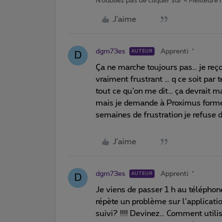
N’oubliez pas de cliquer sur « Meilleure
J'aime
dgm73es
Apprenti
AUTEUR
D
Ça ne marche toujours pas… je reç
vraiment frustrant … q ce soit par 
tout ce qu’on me dit… ça devrait 
mais je demande à Proximus formel
semaines de frustration je refuse d
J'aime
dgm73es
Apprenti
AUTEUR
D
Je viens de passer 1 h au télépho
répète un problème sur l’applicati
suivi? !!!! Devinez… Comment utili