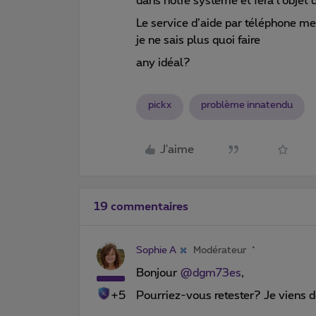
dans notre système et fera l’objet
Le service d’aide par téléphone me 
je ne sais plus quoi faire
any idéal?
pickx
problème innatendu
J'aime
19 commentaires
Sophie A
Modérateur
Bonjour
@dgm73es
,
+5
Pourriez-vous retester? Je viens de