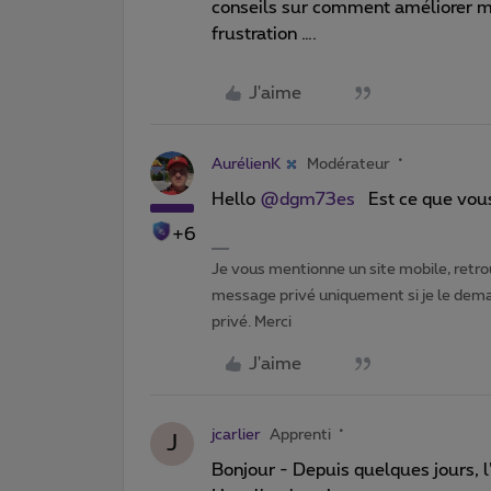
conseils sur comment améliorer mo
frustration ….
J'aime
AurélienK
Modérateur
Hello
@dgm73es
Est ce que vous 
+6
Je vous mentionne un site mobile, retrou
message privé uniquement si je le dema
privé. Merci
J'aime
jcarlier
Apprenti
J
Bonjour - Depuis quelques jours, l