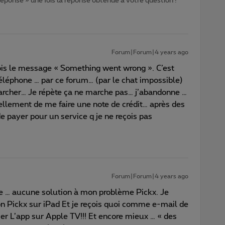
 réponse » une fois la réponse obtenue à votre question !
Forum|Forum|4 years ago
ois le message « Something went wrong ». C’est
téléphone … par ce forum… (par le chat impossible)
marcher… Je répète ça ne marche pas… j’abandonne …
lement de me faire une note de crédit… après des
e payer pour un service q je ne reçois pas
Forum|Forum|4 years ago
ne … aucune solution à mon problème Pickx. Je
on Pickx sur iPad Et je reçois quoi comme e-mail de
ser L’app sur Apple TV!!! Et encore mieux … « des