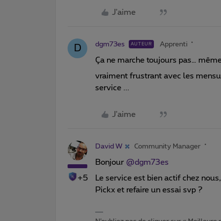
J'aime
dgm73es
Apprenti
AUTEUR
D
Ça ne marche toujours pas… même
vraiment frustrant avec les mensual
service ...
J'aime
David W
Community Manager
Bonjour
@dgm73es
+5
Le service est bien actif chez nous,
Pickx et refaire un essai svp ?