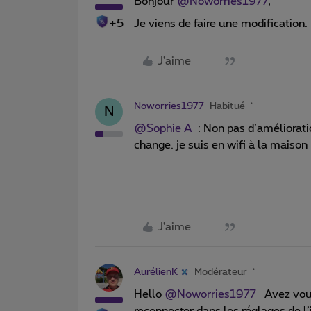
Bonjour
@Noworries1977
,
+5
Je viens de faire une modification
J'aime
Noworries1977
Habitué
N
@Sophie A
: Non pas d’amélioration
change. je suis en wifi à la maison
J'aime
AurélienK
Modérateur
Hello
@Noworries1977
Avez vous
reconnecter dans les réglages de l’