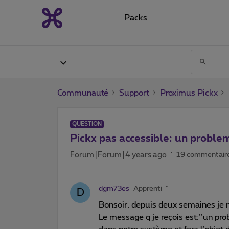
Packs
Communauté
Support
Proximus Pickx
QUESTION
Pickx pas accessible: un proble
Forum|Forum|4 years ago
19 commentair
dgm73es
Apprenti
D
Bonsoir, depuis deux semaines je n’
Le message q je reçois est:’’un prob