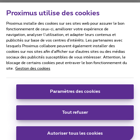
Proximus utilise des cookies
Proximus installe des cookies sur ses sites web pour assurer le bon
Conditions d'utilisation
Accessibility statement
fonctionnement de ceux-ci, améliorer votre expérience de
navigation, analyser l’utilisation, et adapter leurs contenus et
publicités sur base de vos centres d’intérêts. Les partenaires avec
lesquels Proximus collabore peuvent également installer des
cookies sur nos sites afin d’afficher sur d'autres sites ou des médias
sociaux des publicités susceptibles de vous intéresser. Attention, le
Tous droits réservés. ©
2026
Proximus
blocage de certains cookies peut entraver le bon fonctionnement du
site.
Gestion des cookies
Conditions générales, info consommateur
Liste des prix et tarifs
Accessibilité
Vie privée
Politique de gestion des cookies
Cookie manager
Coordonnées de l’entreprise
Paramètres des cookies
Ce site a été créé et est géré conformément au droit belge.
Boulevard du Roi Albert II 27 - B-1030 Bruxelles.
Tout refuser
Carrier & Wholesale Solutions
Autoriser tous les cookies
Proximus Group
|
Telindus