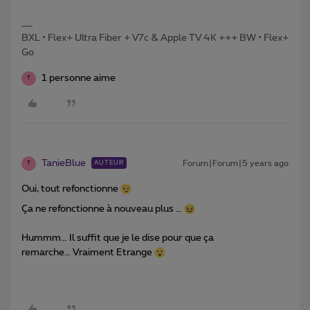
BXL • Flex+ Ultra Fiber + V7c & Apple TV 4K +++ BW • Flex+
Go
1 personne aime
T
TanieBlue
Forum|Forum|5 years ago
AUTEUR
T
Oui, tout refonctionne
Ça ne refonctionne à nouveau plus …
Hummm… Il suffit que je le dise pour que ça
remarche… Vraiment Etrange