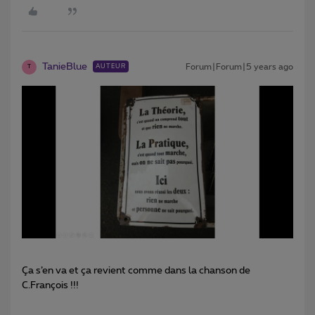
TanieBlue
Forum|Forum|5 years ago
AUTEUR
T
Ça s’en va et ça revient comme dans la chanson de
C.François !!!