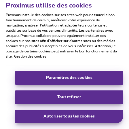
Proximus utilise des cookies
Proximus installe des cookies sur ses sites web pour assurer le bon
fonctionnement de ceux-ci, améliorer votre expérience de
Conditions d'utilisation
Accessibility statement
navigation, analyser l’utilisation, et adapter leurs contenus et
publicités sur base de vos centres d’intérêts. Les partenaires avec
lesquels Proximus collabore peuvent également installer des
cookies sur nos sites afin d’afficher sur d'autres sites ou des médias
sociaux des publicités susceptibles de vous intéresser. Attention, le
blocage de certains cookies peut entraver le bon fonctionnement du
Tous droits réservés. ©
2026
Proximus
site.
Gestion des cookies
Conditions générales, info consommateur
Liste des prix et tarifs
Accessibilité
Vie privée
Politique de gestion des cookies
Cookie manager
Paramètres des cookies
Coordonnées de l’entreprise
Ce site a été créé et est géré conformément au droit belge.
Boulevard du Roi Albert II 27 - B-1030 Bruxelles.
Tout refuser
Autoriser tous les cookies
Carrier & Wholesale Solutions
Proximus Group
|
Telindus