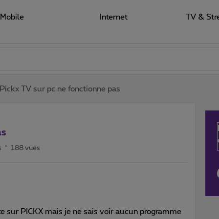
Mobile
Internet
TV & Str
Pickx TV sur pc ne fonctionne pas
as
s
188 vues
te sur PICKX mais je ne sais voir aucun programme