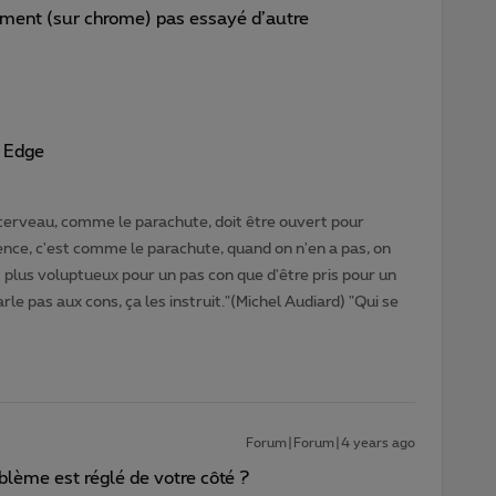
oment (sur chrome) pas essayé d’autre
ur Edge
cerveau, comme le parachute, doit être ouvert pour
gence, c'est comme le parachute, quand on n'en a pas, on
t plus voluptueux pour un pas con que d'être pris pour un
rle pas aux cons, ça les instruit."(Michel Audiard) "Qui se
Forum|Forum|4 years ago
blème est réglé de votre côté ?