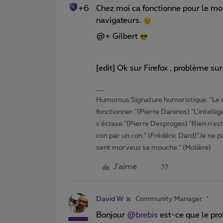
+6
Chez moi ca fonctionne pour le m
navigateurs.
@+ Gilbert
[edit] Ok sur Firefox , problème s
Humorous Signature humoristique. "Le 
fonctionner."(Pierre Daninos) "L'intelli
s'écrase."(Pierre Desproges) "Rien n'es
con par un con." (Frédéric Dard)"Je ne pa
sent morveux se mouche." (Molière)
J'aime
David W
Community Manager
Bonjour
@brebis
est-ce que le pro