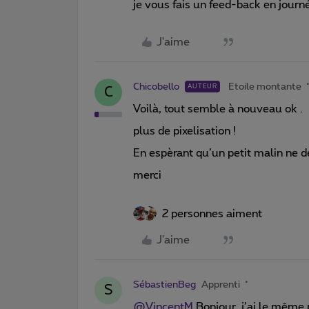
je vous fais un feed-back en jour
J'aime
Chicobello
Etoile montante
AUTEUR
C
Voilà, tout semble à nouveau ok .
plus de pixelisation !
En espèrant qu’un petit malin ne d
merci
2 personnes aiment
J'aime
SébastienBeg
Apprenti
S
@VincentM
Bonjour, j’ai le même