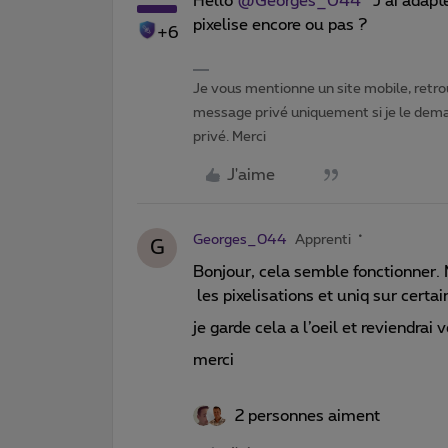
Hello
@Georges_044
J’ai adapté 
pixelise encore ou pas ?
+6
Je vous mentionne un site mobile, retrou
message privé uniquement si je le dema
privé. Merci
J'aime
Georges_044
Apprenti
G
Bonjour, cela semble fonctionner. 
les pixelisations et uniq sur certai
je garde cela a l’oeil et reviendrai
merci
2 personnes aiment