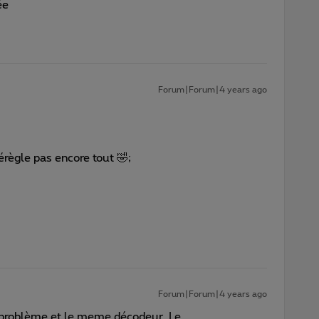
née
Forum|Forum|4 years ago
érègle pas encore tout 🤣;
Forum|Forum|4 years ago
 problème et le meme décodeur. Le