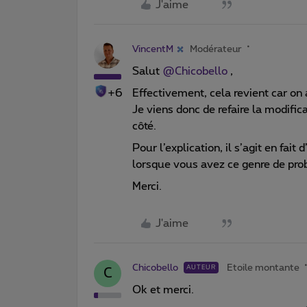
J'aime
VincentM
Modérateur
Salut
@Chicobello
,
+6
Effectivement, cela revient car on
Je viens donc de refaire la modifica
côté.
Pour l’explication, il s’agit en fai
lorsque vous avez ce genre de pr
Merci.
J'aime
Chicobello
Etoile montante
AUTEUR
C
Ok et merci.