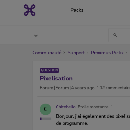
Packs
Communauté
Support
Proximus Pickx
QUESTION
Pixelisation
Forum|Forum|4 years ago
12 commentair
Chicobello
Etoile montante
C
Bonjour, j’ai également des pixeli
de programme.