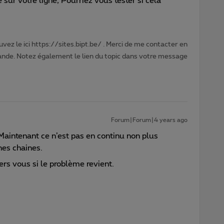
sur votre ligne, Pourriez vous tester si cela
vez le ici https://sites.bipt.be/ . Merci de me contacter en
nde. Notez également le lien du topic dans votre message
Forum|Forum|4 years ago
Maintenant ce n’est pas en continu non plus
nes chaines.
 vers vous si le problème revient.