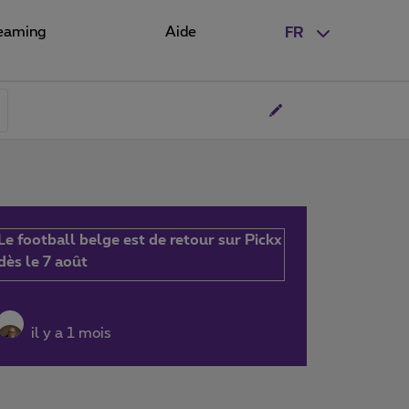
eaming
Aide
FR
Le football belge est de retour sur Pickx
dès le 7 août
il y a 1 mois