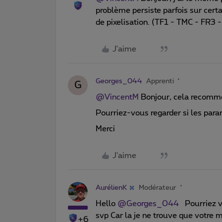
problème persiste parfois sur cert
de pixelisation. (TF1 - TMC - FR3 -
J'aime
Georges_044
Apprenti
G
@VincentM
Bonjour, cela recomm
Pourriez-vous regarder si les par
Merci
J'aime
AurélienK
Modérateur
Hello
@Georges_044
Pourriez vo
svp Car la je ne trouve que votre m
+6