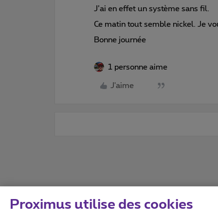
J’ai en effet un système sans fil.
Ce matin tout semble nickel. Je vou
Bonne journée
1 personne aime
J'aime
Proximus utilise des cookies