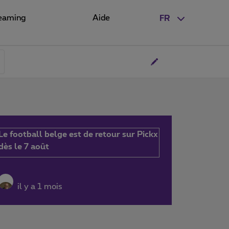
eaming
Aide
FR
Le football belge est de retour sur Pickx
dès le 7 août
il y a 1 mois