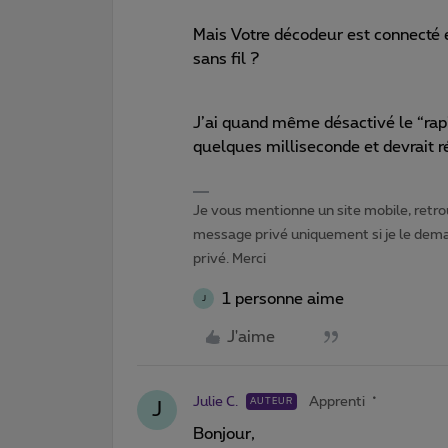
Mais Votre décodeur est connecté 
sans fil ?
J’ai quand même désactivé le “rapi
quelques milliseconde et devrait r
Je vous mentionne un site mobile, retrou
message privé uniquement si je le dema
privé. Merci
1 personne aime
J
J'aime
Julie C.
Apprenti
AUTEUR
J
Bonjour,