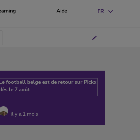
eaming
Aide
FR
Le football belge est de retour sur Pickx
dès le 7 août
il y a 1 mois