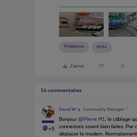
Probleme
pickx
J'aime
14 commentaires
David W
Community Manager
Bonjour
@Pierre M1
, le câblage q
connexions soient bien faites. Par
+5
déplacer le modem. Normalement il 