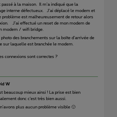
t passé à la maison. Il m’a indiqué que la
age interne défectueux. J’ai déplacé le modem et
 Le problème est malheureusement de retour alors
exion. J’ai effectué un reset de mon modem de
on modem / wifi bridge.
 photo des branchements sur la boîte d’arrivée de
ise sur laquelle est branchée le modem.
es connexions sont correctes ?
id W
t beaucoup mieux ainsi ! La prise est bien
nalement donc c’est très bien aussi.
s n’avons plus aucun problème visible 🙂