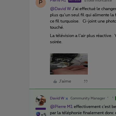
Pierre M1
Etoile montante
AUTEUR
P
@David W
J’ai effectué le changem
plus qu’un seul fil qui alimente l
ce fil turquoise. Ci-joint une photo
touché.
La télévision a l’air plus réactive
soirée.
J'aime
David W
Community Manager
@Pierre M1
effectivement c’est be
par la téléphonie finalement donc c
+5