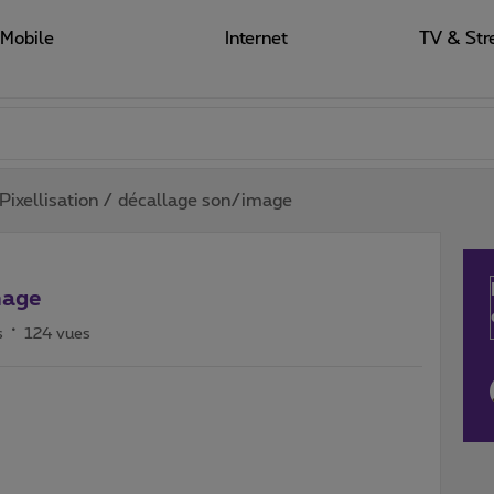
Mobile
Internet
TV & Str
Pixellisation / décallage son/image
mage
s
124 vues