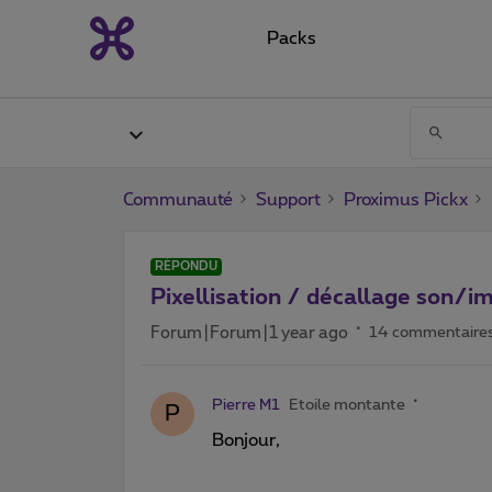
Packs
Communauté
Support
Proximus Pickx
RÉPONDU
Pixellisation / décallage son/i
Forum|Forum|1 year ago
14 commentaire
Pierre M1
Etoile montante
P
Bonjour,