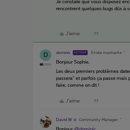
Je constate que vous disposez enco
rencontrent quelques bugs dûs à s
J'aime
dominic
Etoile montante
AUTEUR
D
Bonjour Sophie,
Les deux premiers problèmes datent 
passera” et parfois ça passe mai
faire, comme on dit !
J'aime
David W
Community Manager
Bonjour
@dominic