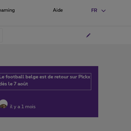
eaming
Aide
FR
Le football belge est de retour sur Pickx
dès le 7 août
il y a 1 mois