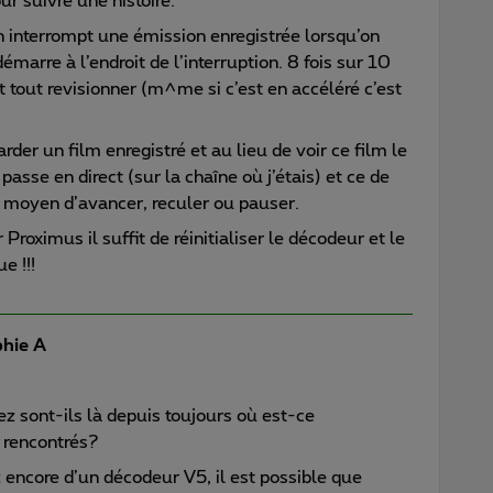
r suivre une histoire.
n interrompt une émission enregistrée lorsqu’on
émarre à l’endroit de l’interruption. 8 fois sur 10
ut tout revisionner (m^me si c’est en accéléré c’est
rder un film enregistré et au lieu de voir ce film le
sse en direct (sur la chaîne où j’étais) et ce de
s moyen d’avancer, reculer ou pauser.
roximus il suffit de réinitialiser le décodeur et le
e !!!
hie A
z sont-ils là depuis toujours où est-ce
 rencontrés?
 encore d’un décodeur V5, il est possible que