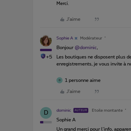
Merci.
J'aime
Sophie A
Modérateur
Bonjour
@dominic
,
+5
Les boutiques ne disposent plus d
enregistrements, je vous invite à no
1 personne aime
D
J'aime
dominic
Etoile montante
AUTEUR
D
Sophie A
Un grand merci pour l’info, appar