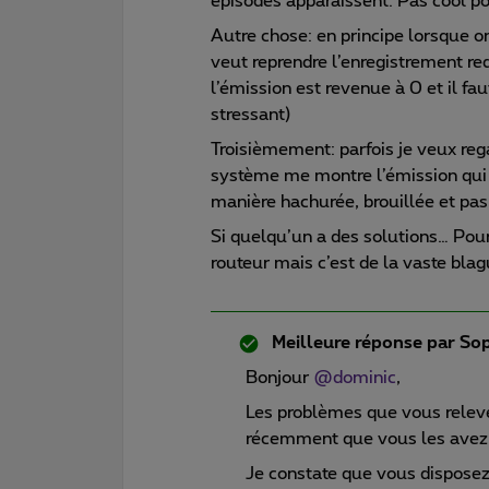
épisodes apparaissent. Pas cool pou
Autre chose: en principe lorsque o
veut reprendre l’enregistrement red
l’émission est revenue à 0 et il fa
stressant)
Troisièmement: parfois je veux rega
système me montre l’émission qui pa
manière hachurée, brouillée et pa
Si quelqu’un a des solutions… Pour P
routeur mais c’est de la vaste blagu
Meilleure réponse par
Sop
Bonjour
@dominic
,
Les problèmes que vous releve
récemment que vous les avez
Je constate que vous disposez