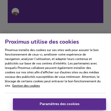
Proximus utilise des cookies
Proximus installe des cookies sur ses sites web pour assurer le bon
Conditions d'utilisation
Accessibility statement
fonctionnement de ceux-ci, améliorer votre expérience de
navigation, analyser l’utilisation, et adapter leurs contenus et
publicités sur base de vos centres d’intérêts. Les partenaires avec
lesquels Proximus collabore peuvent également installer des
cookies sur nos sites afin d’afficher sur d'autres sites ou des médias
sociaux des publicités susceptibles de vous intéresser. Attention, le
Tous droits réservés. ©
2026
Proximus
blocage de certains cookies peut entraver le bon fonctionnement du
site.
Gestion des cookies
Conditions générales, info consommateur
Liste des prix et tarifs
Accessibilité
Vie privée
Politique de gestion des cookies
Cookie manager
Coordonnées de l’entreprise
Paramètres des cookies
Ce site a été créé et est géré conformément au droit belge.