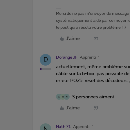
Merci de ne pas m'envoyer de message p
systématiquement aidé par ce moyen et 
le post qui a résolu votre problème ! :)
J'aime
Dorange JF
Apprenti
D
actuellement, même problème sur 2
câble sur la b-box. pas possible de
erreur P025. reset des décodeurs , 
3 personnes aiment
S
H
N
J'aime
Nath 71
Apprenti
N