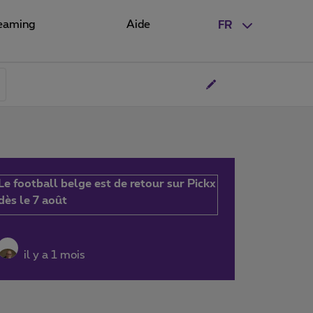
eaming
Aide
FR
Le football belge est de retour sur Pickx
dès le 7 août
il y a 1 mois