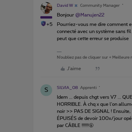
David W
Community Manager
Bonjour
@Manujen22
+5
Pourriez-vous me dire comment est 
connecté avec un système sans fil e
peut que cette erreur se produise
N’oubliez pas de cliquer sur « Meilleure
J'aime
SILVIA_08
Apprenti
S
Idem ... depuis chgt vers V7 ...
HORRIBLE. À chq x que l'on allume 
noir >> PAS DE SIGNAL ! Ensuite, 
ÉPUISÉS de devoir 100x/jour opér
par CÂBLE !!!!!!🤬