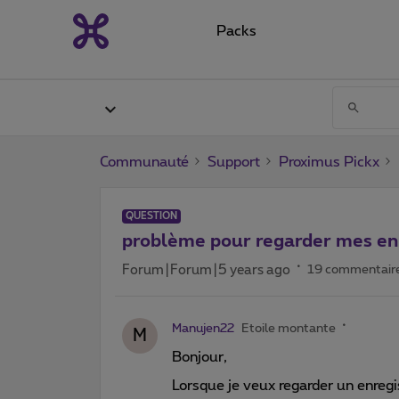
Packs
Communauté
Support
Proximus Pickx
QUESTION
problème pour regarder mes en
Forum|Forum|5 years ago
19 commentair
Manujen22
Etoile montante
M
Bonjour,
Lorsque je veux regarder un enreg