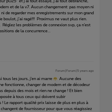
r p025” et j’ai tout essayé, j’ai tout débranché,
odem et de la v7. Aucun changement: pas moyen ni
 ni de regarder mes enregistrements sur mon grand
 boulot, j’ai ragé!!! Proximus ne vaut plus rien.
Réglez les problèmes de connexion svp, ça n’est
sitions de la concurrence...
Forum|Forum|5 years ago
i tous les jours, j’en ai marre
Aucune des
 ne fonctionne, changer de modem et de décodeur
us depuis des mois et rien ne change ! Et bien
osée à tous ceux qui doivent subir
 Le rapport qualité prix laisse de plus en plus à
ts changent de fournisseur pour que vous réagissiez