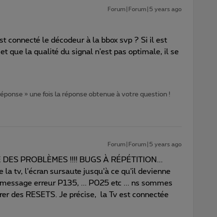
Forum|Forum|5 years ago
connecté le décodeur à la bbox svp ? Si il est
t que la qualité du signal n’est pas optimale, il se
 réponse » une fois la réponse obtenue à votre question !
Forum|Forum|5 years ago
 QUE DES PROBLÈMES !!!! BUGS À RÉPÉTITION...
la tv, l'écran sursaute jusqu'à ce qu'il devienne
message erreur P135, ... P025 etc ... ns sommes
er des RESETS. Je précise, la Tv est connectée