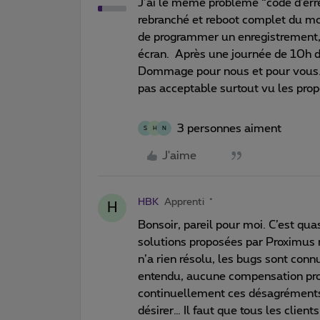
J’ai le même problème “code d’erreu
rebranché et reboot complet du m
de programmer un enregistrement,
écran. Après une journée de 10h de
Dommage pour nous et pour vous. 
pas acceptable surtout vu les propo
3 personnes aiment
S
H
N
J'aime
HBK
Apprenti
H
Bonsoir, pareil pour moi. C’est quas
solutions proposées par Proximus
n’a rien résolu, les bugs sont conn
entendu, aucune compensation prop
continuellement ces désagréments !
désirer… Il faut que tous les clien