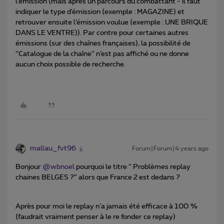
l’émission (mais après un parcours du combattant - il faut
indiquer le type d’émission (exemple : MAGAZINE) et
retrouver ensuite l’émission voulue (exemple : UNE BRIQUE
DANS LE VENTRE)). Par contre pour certaines autres
émissions (sur des chaînes françaises), la possibilité de
“Catalogue de la chaîne” n’est pas affiché ou ne donne
aucun choix possible de recherche.
mallau_fvt96
Forum|Forum|4 years ago
Bonjour
@wbnoel
pourquoi le titre “ Problèmes replay
chaines BELGES ?” alors que France 2 est dedans ?
Après pour moi le replay n’a jamais été efficace à 100 %
(faudrait vraiment penser à le re fonder ce replay)