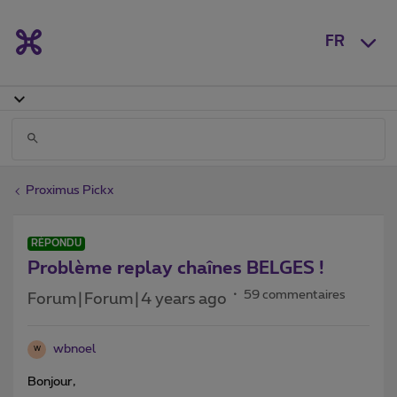
FR
Proximus Pickx
RÉPONDU
Problème replay chaînes BELGES !
59 commentaires
Forum|Forum|4 years ago
wbnoel
W
Bonjour,