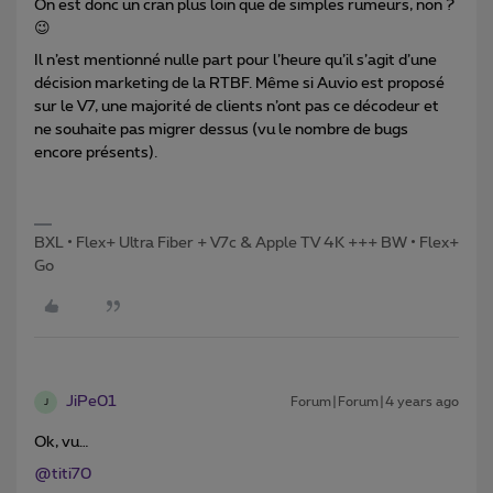
On est donc un cran plus loin que de simples rumeurs, non ?
😉
Il n’est mentionné nulle part pour l’heure qu’il s’agit d’une
décision marketing de la RTBF. Même si Auvio est proposé
sur le V7, une majorité de clients n’ont pas ce décodeur et
ne souhaite pas migrer dessus (vu le nombre de bugs
encore présents).
BXL • Flex+ Ultra Fiber + V7c & Apple TV 4K +++ BW • Flex+
Go
JiPe01
Forum|Forum|4 years ago
J
Ok, vu…
@titi70