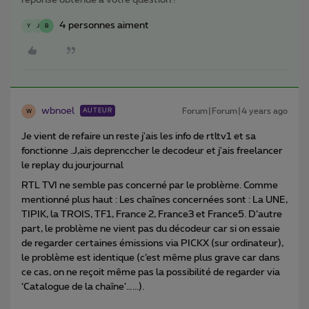
réponse obtenue à votre question !
4 personnes aiment
Y
J
B
wbnoel
Forum|Forum|4 years ago
AUTEUR
W
Je vient de refaire un reste j'ais les info de rtltv1 et sa
fonctionne .J,ais deprenccher le decodeur et j'ais freelancer
le replay du jourjournal
RTL TVI ne semble pas concerné par le problème. Comme
mentionné plus haut : Les chaînes concernées sont : La UNE,
TIPIK, la TROIS, TF1, France 2, France3 et France5. D’autre
part, le problème ne vient pas du décodeur car si on essaie
de regarder certaines émissions via PICKX (sur ordinateur),
le problème est identique (c’est même plus grave car dans
ce cas, on ne reçoit même pas la possibilité de regarder via
‘Catalogue de la chaîne’…...).