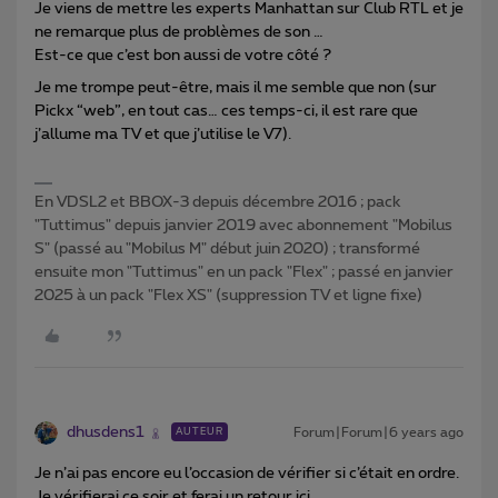
Je viens de mettre les experts Manhattan sur Club RTL et je
ne remarque plus de problèmes de son …
Est-ce que c’est bon aussi de votre côté ?
Je me trompe peut-être, mais il me semble que non (sur
Pickx “web”, en tout cas… ces temps-ci, il est rare que
j’allume ma TV et que j’utilise le V7).
En VDSL2 et BBOX-3 depuis décembre 2016 ; pack
"Tuttimus" depuis janvier 2019 avec abonnement "Mobilus
S" (passé au "Mobilus M" début juin 2020) ; transformé
ensuite mon "Tuttimus" en un pack "Flex" ; passé en janvier
2025 à un pack "Flex XS" (suppression TV et ligne fixe)
dhusdens1
Forum|Forum|6 years ago
AUTEUR
Je n’ai pas encore eu l’occasion de vérifier si c’était en ordre.
Je vérifierai ce soir et ferai un retour ici.