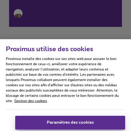
Proximus utilise des cookies
Proximus installe des cookies sur ses sites web pour assurer le bon
Conditions d'utilisation
Accessibility statement
fonctionnement de ceux-ci, améliorer votre expérience de
navigation, analyser l’utilisation, et adapter leurs contenus et
publicités sur base de vos centres d’intérêts. Les partenaires avec
lesquels Proximus collabore peuvent également installer des
cookies sur nos sites afin d’afficher sur d'autres sites ou des médias
sociaux des publicités susceptibles de vous intéresser. Attention, le
Tous droits réservés. ©
2026
Proximus
blocage de certains cookies peut entraver le bon fonctionnement du
site.
Gestion des cookies
Conditions générales, info consommateur
Liste des prix et tarifs
Accessibilité
Vie privée
Politique de gestion des cookies
Cookie manager
Coordonnées de l’entreprise
Paramètres des cookies
Ce site a été créé et est géré conformément au droit belge.