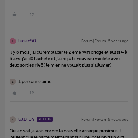
lucien50
Forum|Forum|6 years ago
L
Il y 6 mois j’ai dû remplacer le 2 eme Wifi bridge et aussi 4 à
5 ans, j’ai dû l’acheté et j’ai reçu le nouveau modèle avec
deux sorties rj45( le mien ne voulait plus s’allumer)
1 personne aime
L
lol1414
Forum|Forum|6 years ago
AUTEUR
L
Oui en soit je vois encore la nouvelle arnaque proximus, il
veulent que je parte maintenant sur une location d’un wifi