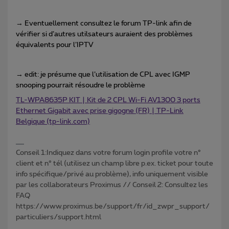
→ Eventuellement consultez le forum TP-link afin de
vérifier si d’autres utilsateurs auraient des problèmes
équivalents pour l’IPTV
→ edit: je présume que l’utilisation de CPL avec IGMP
snooping pourrait résoudre le problème
TL-WPA8635P KIT | Kit de 2 CPL Wi-Fi AV1300 3 ports
Ethernet Gigabit avec prise gigogne (FR) | TP-Link
Belgique (tp-link.com)
Conseil 1:Indiquez dans votre forum login profile votre n°
client et n° tél (utilisez un champ libre p.ex. ticket pour toute
info spécifique/privé au problème), info uniquement visible
par les collaborateurs Proximus // Conseil 2: Consultez les
FAQ
https://www.proximus.be/support/fr/id_zwpr_support/
particuliers/support.html