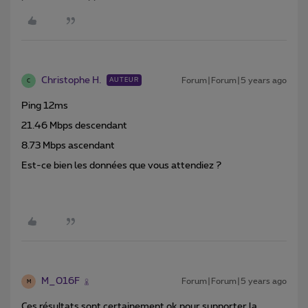
Christophe H.
Forum|Forum|5 years ago
AUTEUR
C
Ping 12ms
21.46 Mbps descendant
8.73 Mbps ascendant
Est-ce bien les données que vous attendiez ?
M_016F
Forum|Forum|5 years ago
M
Ces résultats sont certainement ok pour supporter la