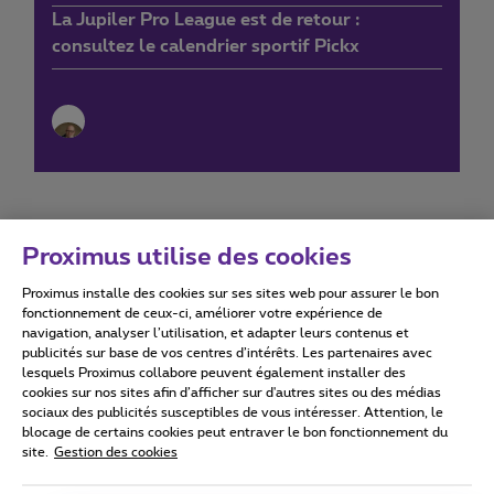
La Jupiler Pro League est de retour :
consultez le calendrier sportif Pickx
Proximus utilise des cookies
Proximus installe des cookies sur ses sites web pour assurer le bon
Conditions d'utilisation
Accessibility statement
fonctionnement de ceux-ci, améliorer votre expérience de
navigation, analyser l’utilisation, et adapter leurs contenus et
publicités sur base de vos centres d’intérêts. Les partenaires avec
lesquels Proximus collabore peuvent également installer des
cookies sur nos sites afin d’afficher sur d'autres sites ou des médias
sociaux des publicités susceptibles de vous intéresser. Attention, le
Tous droits réservés. ©
2026
Proximus
blocage de certains cookies peut entraver le bon fonctionnement du
site.
Gestion des cookies
Conditions générales, info consommateur
Liste des prix et tarifs
Accessibilité
Vie privée