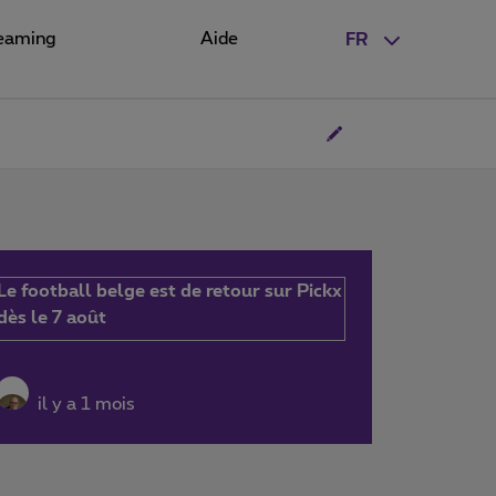
eaming
Aide
FR
Le football belge est de retour sur Pickx
dès le 7 août
il y a 1 mois