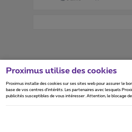
Proximus utilise des cookies
Proximus installe des cookies sur ses sites web pour assurer le bon
base de vos centres d’intérêts. Les partenaires avec lesquels Prox
publicités susceptibles de vous intéresser. Attention, le blocage d
Tous droits réservés. ©
2026
Conditions générales, info 
Vie privée
Politique de ge
Ce site a été créé et est gér
Boulevard du Roi Albert II 27