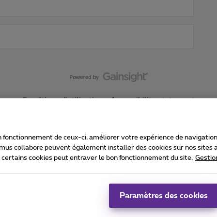
Conditions d'utilisation
Accessibility statement
 fonctionnement de ceux-ci, améliorer votre expérience de navigation, a
imus collabore peuvent également installer des cookies sur nos sites af
e certains cookies peut entraver le bon fonctionnement du site.
Gestio
Proximus
consommateur
Liste des prix et tarifs
Accessibilité
stion des cookies
Cookie manager
Coordonnées de l’entreprise
Ca
é conformément au droit belge.
Pr
Paramètres des cookies
 - B-1030 Bruxelles.
Jo