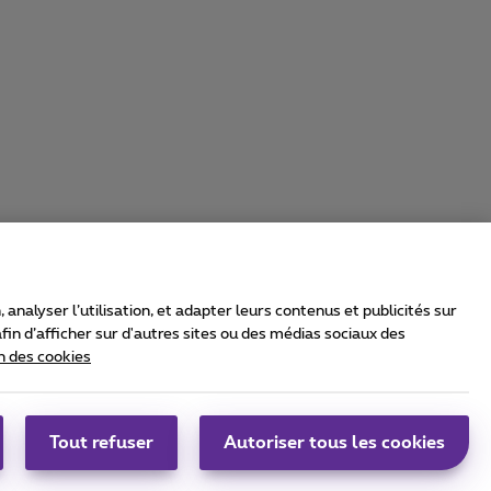
nalyser l’utilisation, et adapter leurs contenus et publicités sur
in d’afficher sur d'autres sites ou des médias sociaux des
n des cookies
rrier & Wholesale Solutions
oximus Group
|
Telindus
Tout refuser
Autoriser tous les cookies
bs
|
Sitemap