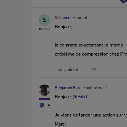
Schance
Apprenti
S
Bonjour,
je constate exactement le meme
problème de compression chez Pr
J'aime
Benjamin B
Modérateur
Bonjour ​
@Fab.L
+5
Je viens de lancer une action sur vo
Merci