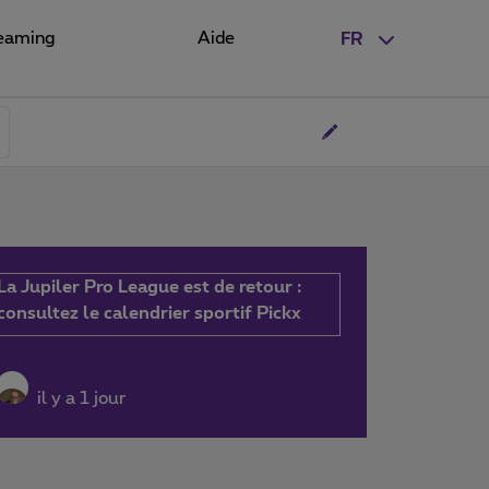
eaming
Aide
FR
La Jupiler Pro League est de retour :
consultez le calendrier sportif Pickx
il y a 1 jour