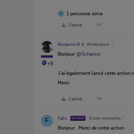
1 personne aime
F
J'aime
Benjamin B
Modérateur
Bonjour ​
@Schance
+5
J’ai également lancé cette action s
Merci
J'aime
Fab.L
Etoile montante
AUTEUR
F
Bonjour. Merci de votre action.