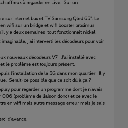
tch affreux à regarder en Live. Sur un
ire sur internet box et TV Samsung Qled 65". Le
en wifi sur un bridge et wifi booster proximus
'il y a deux semaines tout fonctionnait nickel.
t imaginable, j'ai interverti les décodeurs pour voir
eux nouveaux décodeurs V7. J'ai installé avec
et le problème est toujours présent.
uis l'installation de la 5G dans mon quartier. Il y
rue. Serait-ce possible que ce soit dû à ça ?
e replay pour regarder un programme dont je n'avais
r 006 (problème de liaison donc) et ce avec le
utre en wifi mais autre message erreur mais je sais
rci d'avance.