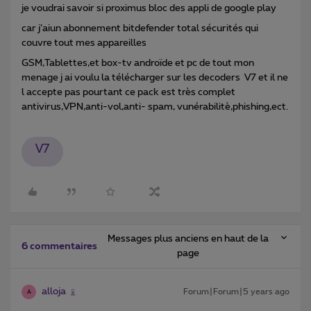
je voudrai savoir si proximus bloc des appli de google play
car j’aiun abonnement bitdefender total sécurités qui
couvre tout mes appareilles
GSM,Tablettes,et box-tv androïde et pc de tout mon
menage j ai voulu la télécharger sur les decoders V7 et il ne
l accepte pas pourtant ce pack est très complet
antivirus,VPN,anti-vol,anti- spam, vunérabilitè,phishing,ect.
V7
Messages plus anciens en haut de la
6 commentaires
page
alloja
Forum|Forum|5 years ago
A