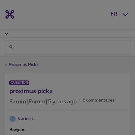
FR
Proximus Pickx
QUESTION
proximus pickx
6 commentaires
Forum|Forum|5 years ago
Carine L.
C
Bonjour,