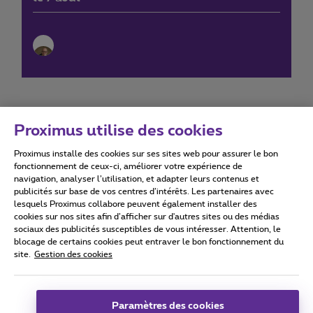
Proximus utilise des cookies
Proximus installe des cookies sur ses sites web pour assurer le bon
Conditions d'utilisation
Accessibility statement
fonctionnement de ceux-ci, améliorer votre expérience de
navigation, analyser l’utilisation, et adapter leurs contenus et
publicités sur base de vos centres d’intérêts. Les partenaires avec
lesquels Proximus collabore peuvent également installer des
cookies sur nos sites afin d’afficher sur d'autres sites ou des médias
sociaux des publicités susceptibles de vous intéresser. Attention, le
Tous droits réservés. ©
2026
Proximus
blocage de certains cookies peut entraver le bon fonctionnement du
site.
Gestion des cookies
Conditions générales, info consommateur
Liste des prix et tarifs
Accessibilité
Vie privée
Politique de gestion des cookies
Cookie manager
Coordonnées de l’entreprise
Paramètres des cookies