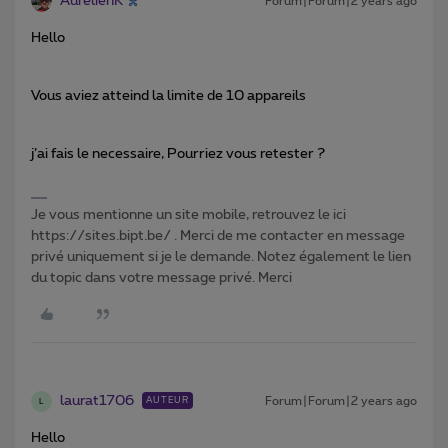
AurélienK
Forum|Forum|2 years ago
Hello
Vous aviez atteind la limite de 10 appareils
j’ai fais le necessaire, Pourriez vous retester ?
Je vous mentionne un site mobile, retrouvez le ici
https://sites.bipt.be/ . Merci de me contacter en message
privé uniquement si je le demande. Notez également le lien
du topic dans votre message privé. Merci
laurat1706
Forum|Forum|2 years ago
AUTEUR
L
Hello