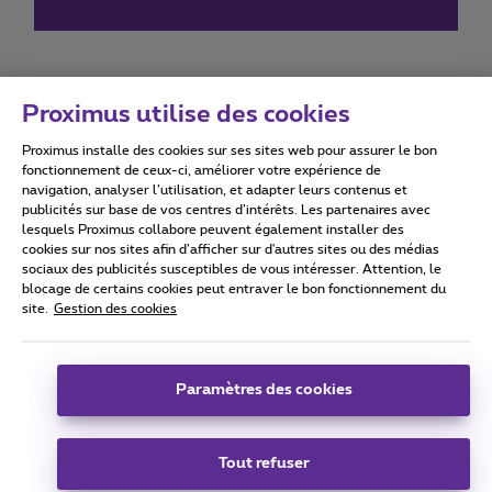
Proximus utilise des cookies
Proximus installe des cookies sur ses sites web pour assurer le bon
Conditions d'utilisation
Accessibility statement
fonctionnement de ceux-ci, améliorer votre expérience de
navigation, analyser l’utilisation, et adapter leurs contenus et
publicités sur base de vos centres d’intérêts. Les partenaires avec
lesquels Proximus collabore peuvent également installer des
cookies sur nos sites afin d’afficher sur d'autres sites ou des médias
sociaux des publicités susceptibles de vous intéresser. Attention, le
Tous droits réservés. ©
2026
Proximus
blocage de certains cookies peut entraver le bon fonctionnement du
site.
Gestion des cookies
Conditions générales, info consommateur
Liste des prix et tarifs
Accessibilité
Vie privée
Politique de gestion des cookies
Cookie manager
Coordonnées de l’entreprise
Paramètres des cookies
Ce site a été créé et est géré conformément au droit belge.
Boulevard du Roi Albert II 27 - B-1030 Bruxelles.
Tout refuser