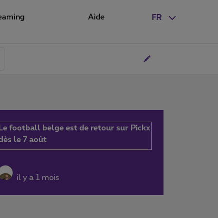
eaming
Aide
FR
Le football belge est de retour sur Pickx
dès le 7 août
il y a 1 mois