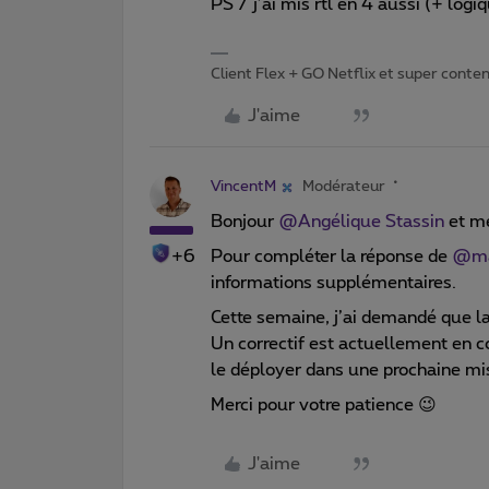
PS / j’ai mis rtl en 4 aussi (+ logi
Client Flex + GO Netflix et super content 
J'aime
VincentM
Modérateur
Bonjour
@Angélique Stassin
et me
+6
Pour compléter la réponse de
@ma
informations supplémentaires.
Cette semaine, j’ai demandé que la 
Un correctif est actuellement en 
le déployer dans une prochaine mise
Merci pour votre patience 😉
J'aime