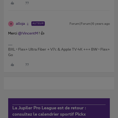
alloja
Forum|Forum|6 years ago
AUTEUR
A
Merci
@VincentM
! 👍
BXL • Flex+ Ultra Fiber + V7c & Apple TV 4K +++ BW • Flex+
Go
La Jupiler Pro League est de retour :
consultez le calendrier sportif Pickx