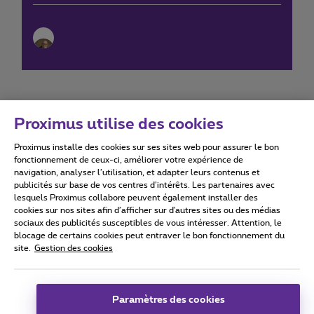
Proximus utilise des cookies
Proximus installe des cookies sur ses sites web pour assurer le bon
Conditions d'utilisation
Accessibility statement
fonctionnement de ceux-ci, améliorer votre expérience de
navigation, analyser l’utilisation, et adapter leurs contenus et
publicités sur base de vos centres d’intérêts. Les partenaires avec
lesquels Proximus collabore peuvent également installer des
cookies sur nos sites afin d’afficher sur d'autres sites ou des médias
sociaux des publicités susceptibles de vous intéresser. Attention, le
Tous droits réservés. ©
2026
Proximus
blocage de certains cookies peut entraver le bon fonctionnement du
site.
Gestion des cookies
Conditions générales, info consommateur
Liste des prix et tarifs
Accessibilité
Vie privée
Politique de gestion des cookies
Cookie manager
Coordonnées de l’entreprise
Paramètres des cookies
Ce site a été créé et est géré conformément au droit belge.