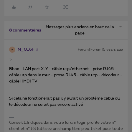
Messages plus anciens en haut de la
8 commentaires
page
M_016F
Forum|Forum|5 years ago
M
?
Bbox - LAN port X, Y - câble utp/ethernet - prise RJ45 -
câble utp dans le mur - prose RJ45 - câble utp - décodeur -
câble HMDI TV
Si cela ne fonctionerait pas il y aurait un problème câble ou
le décodeur ne serait pas encore activé
Conseil 1:Indiquez dans votre forum login profile votre n°
client et n° tél (utilisez un champ libre p.ex. ticket pour toute