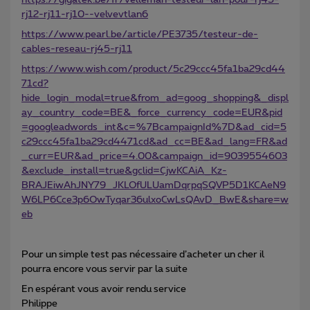
https://gigatek.be/fr/velleman-testeur-lan-pour-rj45-
rj12-rj11-rj10--velvevtlan6
https://www.pearl.be/article/PE3735/testeur-de-
cables-reseau-rj45-rj11
https://www.wish.com/product/5c29ccc45fa1ba29cd44
71cd?
hide_login_modal=true&from_ad=goog_shopping&_displ
ay_country_code=BE&_force_currency_code=EUR&pid
=googleadwords_int&c=%7BcampaignId%7D&ad_cid=5
c29ccc45fa1ba29cd4471cd&ad_cc=BE&ad_lang=FR&ad
_curr=EUR&ad_price=4.00&campaign_id=9039554603
&exclude_install=true&gclid=CjwKCAiA_Kz-
BRAJEiwAhJNY79_JKLOfULUamDqrpqSQVP5D1KCAeN9
W6LP6Cce3p6OwTyqar36ulxoCwLsQAvD_BwE&share=w
eb
Pour un simple test pas nécessaire d’acheter un cher il
pourra encore vous servir par la suite
En espérant vous avoir rendu service
Philippe