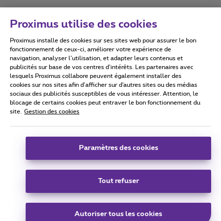
Proximus utilise des cookies
Proximus installe des cookies sur ses sites web pour assurer le bon
Conditions d'utilisation
Accessibility statement
fonctionnement de ceux-ci, améliorer votre expérience de
navigation, analyser l’utilisation, et adapter leurs contenus et
publicités sur base de vos centres d’intérêts. Les partenaires avec
lesquels Proximus collabore peuvent également installer des
cookies sur nos sites afin d’afficher sur d'autres sites ou des médias
sociaux des publicités susceptibles de vous intéresser. Attention, le
Tous droits réservés. ©
2026
Proximus
blocage de certains cookies peut entraver le bon fonctionnement du
site.
Gestion des cookies
Conditions générales, info consommateur
Liste des prix et tarifs
Accessibilité
Vie privée
Politique de gestion des cookies
Cookie manager
Coordonnées de l’entreprise
Paramètres des cookies
Ce site a été créé et est géré conformément au droit belge.
Boulevard du Roi Albert II 27 - B-1030 Bruxelles.
Tout refuser
Carrier & Wholesale Solutions
Autoriser tous les cookies
Proximus Group
|
Telindus