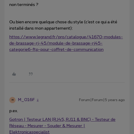
non terminés ?
Ou bien encore quelque chose du style (c’est ce qui a été
installé dans mon appartement):
https://www.legrand.fr/pro/catalogue/41670-modules-
de-brassage-rj-45/module-de-brassage-rj45-
categorie6-ftp-pour-coffret-de-communication
M_016F
Forum|Forum|5 years ago
M
p.ex.
Gotron | Testeur LAN (RJ45, RJ11 & BNC) - Testeur de
Réseau - Mesurer - Souder & Mesurer |
Elektronicaspecialist