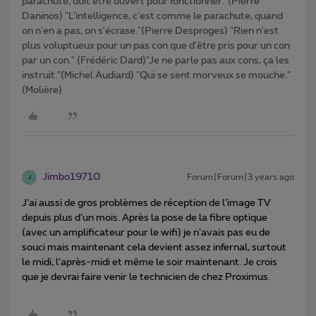
parachute, doit être ouvert pour fonctionner."(Pierre
Daninos) "L'intelligence, c'est comme le parachute, quand
on n'en a pas, on s'écrase."(Pierre Desproges) "Rien n'est
plus voluptueux pour un pas con que d'être pris pour un con
par un con." (Frédéric Dard)"Je ne parle pas aux cons, ça les
instruit."(Michel Audiard) "Qui se sent morveux se mouche."
(Molière)
Jimbo19710
Forum|Forum|3 years ago
J
J’ai aussi de gros problèmes de réception de l’image TV
depuis plus d’un mois. Après la pose de la fibre optique
(avec un amplificateur pour le wifi) je n’avais pas eu de
souci mais maintenant cela devient assez infernal, surtout
le midi, l’après-midi et même le soir maintenant. Je crois
que je devrai faire venir le technicien de chez Proximus.