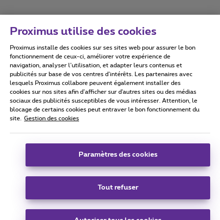
Proximus utilise des cookies
Proximus installe des cookies sur ses sites web pour assurer le bon
Conditions d'utilisation
Accessibility statement
fonctionnement de ceux-ci, améliorer votre expérience de
navigation, analyser l’utilisation, et adapter leurs contenus et
publicités sur base de vos centres d’intérêts. Les partenaires avec
lesquels Proximus collabore peuvent également installer des
cookies sur nos sites afin d’afficher sur d'autres sites ou des médias
sociaux des publicités susceptibles de vous intéresser. Attention, le
Tous droits réservés. ©
2026
Proximus
blocage de certains cookies peut entraver le bon fonctionnement du
site.
Gestion des cookies
Conditions générales, info consommateur
Liste des prix et tarifs
Accessibilité
Vie privée
Politique de gestion des cookies
Cookie manager
Coordonnées de l’entreprise
Paramètres des cookies
Ce site a été créé et est géré conformément au droit belge.
Boulevard du Roi Albert II 27 - B-1030 Bruxelles.
Tout refuser
Carrier & Wholesale Solutions