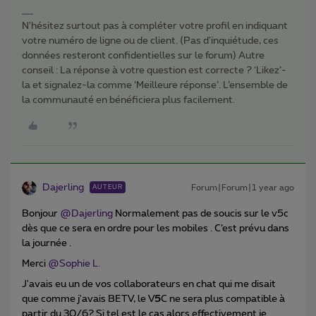
N'hésitez surtout pas à compléter votre profil en indiquant
votre numéro de ligne ou de client. (Pas d'inquiétude, ces
données resteront confidentielles sur le forum) Autre
conseil : La réponse à votre question est correcte ? ‘Likez’-
la et signalez-la comme ‘Meilleure réponse’. L’ensemble de
la communauté en bénéficiera plus facilement.
Dajerling
Forum|Forum|1 year ago
AUTEUR
Bonjour ​
@Dajerling
Normalement pas de soucis sur le v5c
dès que ce sera en ordre pour les mobiles . C’est prévu dans
la journée .
Merci ​
@Sophie L.
J'avais eu un de vos collaborateurs en chat qui me disait
que comme j'avais BETV, le V
5
C ne sera plus compatible à
partir du 30/6? Si tel est le cas alors effectivement je