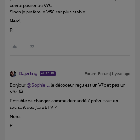
devrai passer au V
7
C.
Sinon je préfère le V
5
C car plus stable.
Merci,
P.
Dajerling
Forum|Forum|1 year ago
AUTEUR
Bonjour ​
@Sophie L.
le décodeur reçu est un V7c et pas un
V5c 😭
Possible de changer comme demandé / prévu tout en
sachant que j’ai BETV ?
Merci,
P.