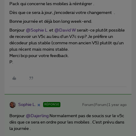
Pack qui concerne les mobiles à réintégrer .
Dès que ce sera à jour, j’encoderai votre changement .
Bonne journée et déjà bon long week-end.
Bonjour ​
@Sophie L.
et ​
@David W
serait-ce plutôt possible
de recevoir un V5c au lieu d’un V7c svp? Je préfère un
décodeur plus stable (comme mon ancien V5) plutôt qu’un
plus récent mais moins stable.
Merci bcp pour votre feedback.
P.
Sophie L.
Forum|Forum|1 year ago
RÉPONSE
Bonjour ​
@Dajerling
Normalement pas de soucis sur le v5c
dès que ce sera en ordre pour les mobiles . C’est prévu dans
la journée .