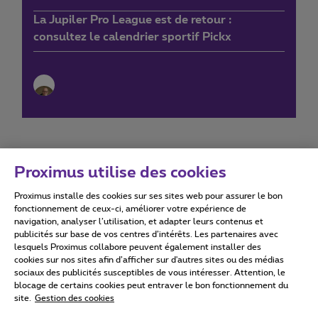
La Jupiler Pro League est de retour :
consultez le calendrier sportif Pickx
Proximus utilise des cookies
Proximus installe des cookies sur ses sites web pour assurer le bon
Conditions d'utilisation
Accessibility statement
fonctionnement de ceux-ci, améliorer votre expérience de
navigation, analyser l’utilisation, et adapter leurs contenus et
publicités sur base de vos centres d’intérêts. Les partenaires avec
lesquels Proximus collabore peuvent également installer des
cookies sur nos sites afin d’afficher sur d'autres sites ou des médias
sociaux des publicités susceptibles de vous intéresser. Attention, le
Tous droits réservés. ©
2026
Proximus
blocage de certains cookies peut entraver le bon fonctionnement du
site.
Gestion des cookies
Conditions générales, info consommateur
Liste des prix et tarifs
Accessibilité
Vie privée