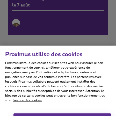
le 7 août
Proximus utilise des cookies
Proximus installe des cookies sur ses sites web pour assurer le bon
Conditions d'utilisation
Accessibility statement
fonctionnement de ceux-ci, améliorer votre expérience de
navigation, analyser l’utilisation, et adapter leurs contenus et
publicités sur base de vos centres d’intérêts. Les partenaires avec
lesquels Proximus collabore peuvent également installer des
cookies sur nos sites afin d’afficher sur d'autres sites ou des médias
sociaux des publicités susceptibles de vous intéresser. Attention, le
Tous droits réservés. ©
2026
Proximus
blocage de certains cookies peut entraver le bon fonctionnement du
site.
Gestion des cookies
Conditions générales, info consommateur
Liste des prix et tarifs
Accessibilité
Vie privée
Politique de gestion des cookies
Cookie manager