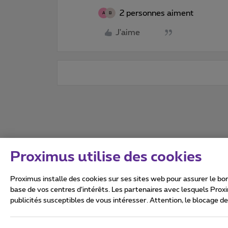
2 personnes aiment
A
B
J'aime
Proximus utilise des cookies
Proximus installe des cookies sur ses sites web pour assurer le bon
base de vos centres d’intérêts. Les partenaires avec lesquels Prox
publicités susceptibles de vous intéresser. Attention, le blocage d
Tous droits réservés. ©
2026
Conditions générales, info 
Vie privée
Politique de ge