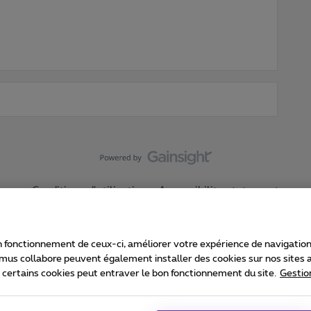
Conditions d'utilisation
Accessibility statement
 fonctionnement de ceux-ci, améliorer votre expérience de navigation, a
imus collabore peuvent également installer des cookies sur nos sites af
e certains cookies peut entraver le bon fonctionnement du site.
Gestio
Proximus
consommateur
Liste des prix et tarifs
Accessibilité
stion des cookies
Cookie manager
Coordonnées de l’entreprise
Ca