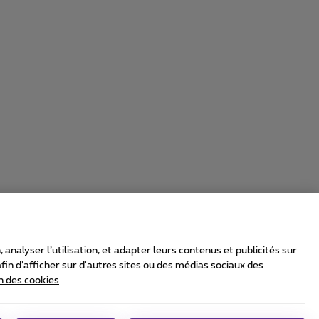
nalyser l’utilisation, et adapter leurs contenus et publicités sur
in d’afficher sur d'autres sites ou des médias sociaux des
n des cookies
rrier & Wholesale Solutions