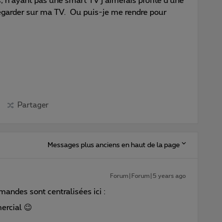
 n’ayant pas une smart TV j’aimerais profité d’une
regarder sur ma TV. Ou puis-je me rendre pour
Partager
Messages plus anciens en haut de la page
Forum|Forum|5 years ago
ndes sont centralisées ici :
ercial 😉