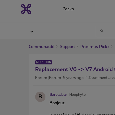
Packs
Communauté
Support
Proximus Pickx
QUESTION
Replacement V6 -> V7 Android 
Forum|Forum|5 years ago
2 commentaire
Baroudeur
Néophyte
B
Bonjour,