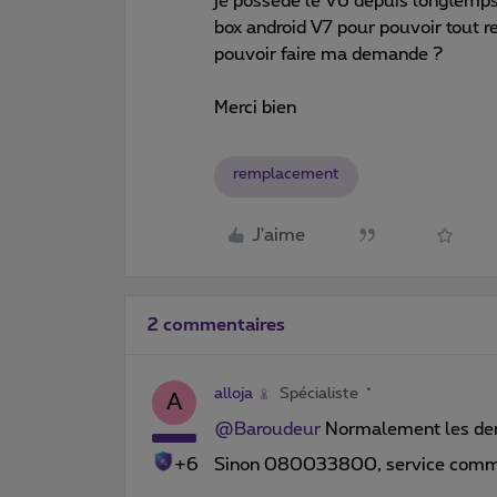
je possède le V6 depuis longtemps,
box android V7 pour pouvoir tout 
pouvoir faire ma demande ?
Merci bien
remplacement
J'aime
2 commentaires
alloja
Spécialiste
A
@Baroudeur
Normalement les dema
+6
Sinon 080033800, service comm