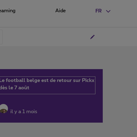
eaming
Aide
FR
Le football belge est de retour sur Pickx
dès le 7 août
il y a 1 mois