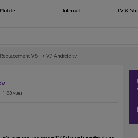
Mobile
Internet
TV & Str
Replacement V6 -> V7 Android tv
tv
s
88 vues