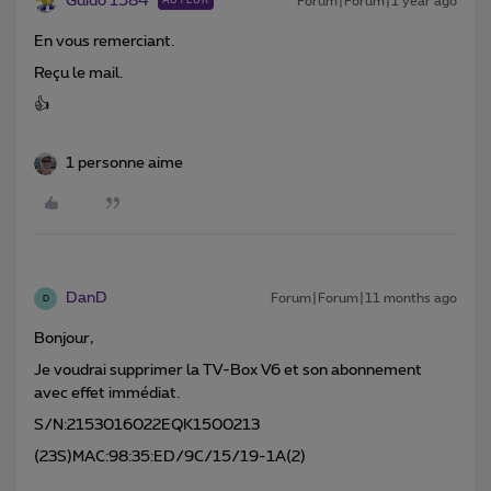
Guido 1584
Forum|Forum|1 year ago
AUTEUR
En vous remerciant.
Reçu le mail.
👍
1 personne aime
DanD
Forum|Forum|11 months ago
D
Bonjour,
Je voudrai supprimer la TV-Box V6 et son abonnement
avec effet immédiat.
S/N:2153016022EQK1500213
(23S)MAC:98:35:ED/9C/15/19-1A(2)