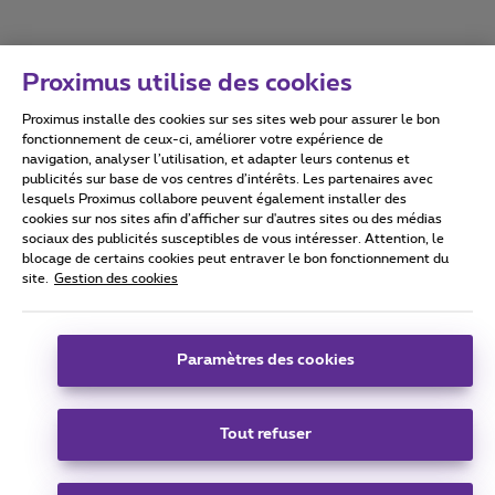
Proximus utilise des cookies
Proximus installe des cookies sur ses sites web pour assurer le bon
Conditions d'utilisation
Accessibility statement
fonctionnement de ceux-ci, améliorer votre expérience de
navigation, analyser l’utilisation, et adapter leurs contenus et
publicités sur base de vos centres d’intérêts. Les partenaires avec
lesquels Proximus collabore peuvent également installer des
cookies sur nos sites afin d’afficher sur d'autres sites ou des médias
sociaux des publicités susceptibles de vous intéresser. Attention, le
Tous droits réservés. ©
2026
Proximus
blocage de certains cookies peut entraver le bon fonctionnement du
site.
Gestion des cookies
Conditions générales, info consommateur
Liste des prix et tarifs
Accessibilité
Vie privée
Politique de gestion des cookies
Cookie manager
Coordonnées de l’entreprise
Paramètres des cookies
Ce site a été créé et est géré conformément au droit belge.
Boulevard du Roi Albert II 27 - B-1030 Bruxelles.
Tout refuser
Carrier & Wholesale Solutions