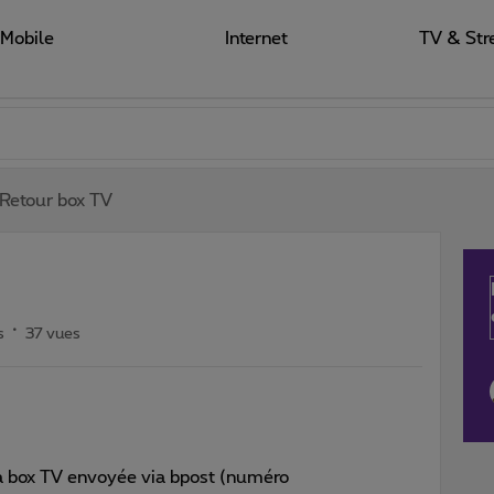
Mobile
Internet
TV & Str
Retour box TV
s
37 vues
la box TV envoyée via bpost (numéro