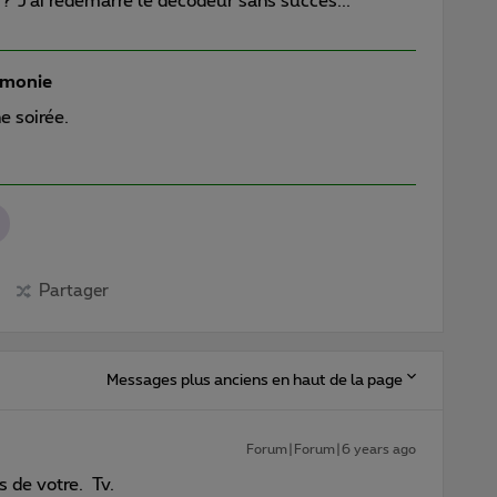
 ? J'ai redémarré le décodeur sans succès...
monie
e soirée.
Partager
Messages plus anciens en haut de la page
Forum|Forum|6 years ago
 de votre. Tv.