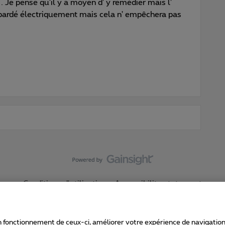
c . Je pense qu'il y a moyen d' y remédier mais l'
ombardé électriquement mais cela n' empêchera pas
Conditions d'utilisation
Accessibility statement
 fonctionnement de ceux-ci, améliorer votre expérience de navigation, a