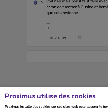
voit rien mais bon il faut faire ave
+2
écran doit rentrer à l' usine et b
que cela revienne .
D. J
J'aime
Proximus utilise des cookies
Proximus installe des cookies sur ses sites web pour assurer le bon