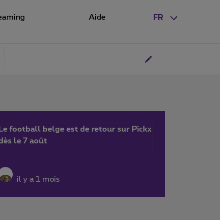
eaming
Aide
FR
Le football belge est de retour sur Pickx
dès le 7 août
il y a 1 mois