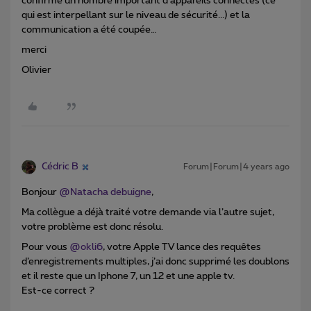
confirmé un nombre important d’appareils connectés (ce
qui est interpellant sur le niveau de sécurité...) et la
communication a été coupée…
merci
Olivier
Cédric B
Forum|Forum|4 years ago
Bonjour
@Natacha debuigne
,
Ma collègue a déjà traité votre demande via l’autre sujet,
votre problème est donc résolu.
Pour vous
@okli6
, votre Apple TV lance des requêtes
d’enregistrements multiples, j’ai donc supprimé les doublons
et il reste que un Iphone 7, un 12 et une apple tv.
Est-ce correct ?