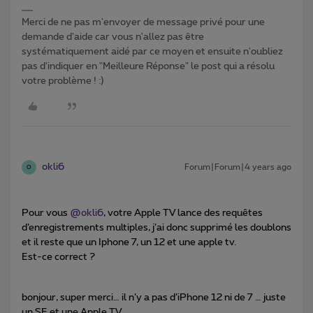
Merci de ne pas m'envoyer de message privé pour une
demande d'aide car vous n'allez pas être
systématiquement aidé par ce moyen et ensuite n'oubliez
pas d'indiquer en "Meilleure Réponse" le post qui a résolu
votre problème ! :)
okli6
Forum|Forum|4 years ago
O
Pour vous
@okli6
, votre Apple TV lance des requêtes
d’enregistrements multiples, j’ai donc supprimé les doublons
et il reste que un Iphone 7, un 12 et une apple tv.
Est-ce correct ?
bonjour, super merci… il n’y a pas d’iPhone 12 ni de 7 … juste
un SE et une Apple TV