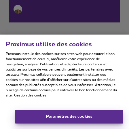
Proximus utilise des cookies
Proximus installe des cookies sur ses sites web pour assurer le bon
Conditions d'utilisation
Accessibility statement
fonctionnement de ceux-ci, améliorer votre expérience de
navigation, analyser l’utilisation, et adapter leurs contenus et
publicités sur base de vos centres d’intérêts. Les partenaires avec
lesquels Proximus collabore peuvent également installer des
cookies sur nos sites afin d’afficher sur d'autres sites ou des médias
sociaux des publicités susceptibles de vous intéresser. Attention, le
Tous droits réservés. ©
2026
Proximus
blocage de certains cookies peut entraver le bon fonctionnement du
site.
Gestion des cookies
Conditions générales, info consommateur
Liste des prix et tarifs
Accessibilité
Vie privée
Politique de gestion des cookies
Cookie manager
Coordonnées de l’entreprise
Paramètres des cookies
Ce site a été créé et est géré conformément au droit belge.
Boulevard du Roi Albert II 27 - B-1030 Bruxelles.