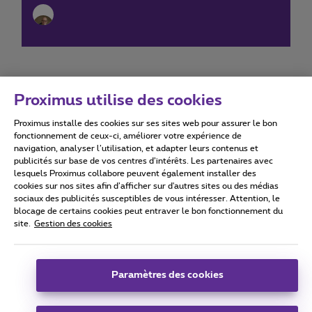
Proximus utilise des cookies
Proximus installe des cookies sur ses sites web pour assurer le bon
Conditions d'utilisation
Accessibility statement
fonctionnement de ceux-ci, améliorer votre expérience de
navigation, analyser l’utilisation, et adapter leurs contenus et
publicités sur base de vos centres d’intérêts. Les partenaires avec
lesquels Proximus collabore peuvent également installer des
cookies sur nos sites afin d’afficher sur d'autres sites ou des médias
sociaux des publicités susceptibles de vous intéresser. Attention, le
Tous droits réservés. ©
2026
Proximus
blocage de certains cookies peut entraver le bon fonctionnement du
site.
Gestion des cookies
Conditions générales, info consommateur
Liste des prix et tarifs
Accessibilité
Vie privée
Politique de gestion des cookies
Cookie manager
Coordonnées de l’entreprise
Paramètres des cookies
Ce site a été créé et est géré conformément au droit belge.
Boulevard du Roi Albert II 27 - B-1030 Bruxelles.