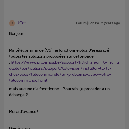
JGot
Forum|Forum|6 years ago
J
Bonjour,
Ma télécommande (V5) ne fonctionne plus. J’ai essayé
toutes les solutions proposées sur cette page
:
https://www.proximus.be/support/fr/id_sfaqr_tv_rc_tr
ouble/particuliers/support/television/installer-la-tv-
chez-vous/telecommande/un-probleme-avec-votre-
telecommande.html
mais aucune n’a fonctionné… Pourrais-je procéder à un
échange ?
Merci d’avance !
Bien à vous,