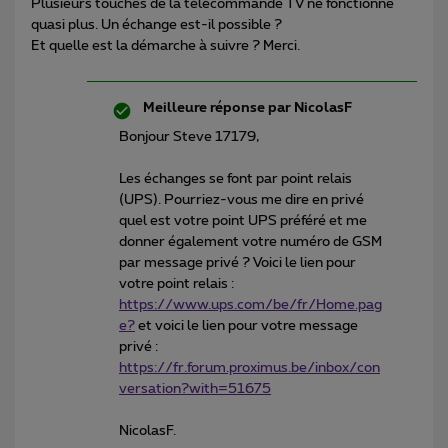
Plusieurs touches de la télécommande TV ne fonctionne
quasi plus. Un échange est-il possible ?
Et quelle est la démarche à suivre ? Merci.
Meilleure réponse par
NicolasF
Bonjour Steve 17179,
Les échanges se font par point relais
(UPS). Pourriez-vous me dire en privé
quel est votre point UPS préféré et me
donner également votre numéro de GSM
par message privé ? Voici le lien pour
votre point relais :
https://www.ups.com/be/fr/Home.pag
e?
et voici le lien pour votre message
privé :
https://fr.forum.proximus.be/inbox/con
versation?with=51675
NicolasF.