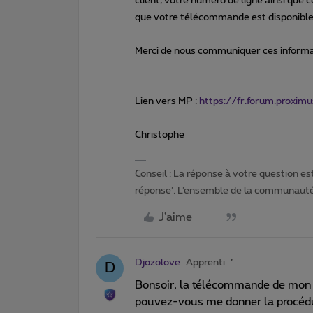
client, votre numéro de ligne ainsi que
que votre télécommande est disponible d
Merci de nous communiquer ces informati
Lien vers MP :
https://fr.forum.proxi
Christophe
Conseil : La réponse à votre question es
réponse’. L’ensemble de la communauté 
J'aime
Djozolove
Apprenti
D
Bonsoir, la télécommande de mon d
pouvez-vous me donner la procédur