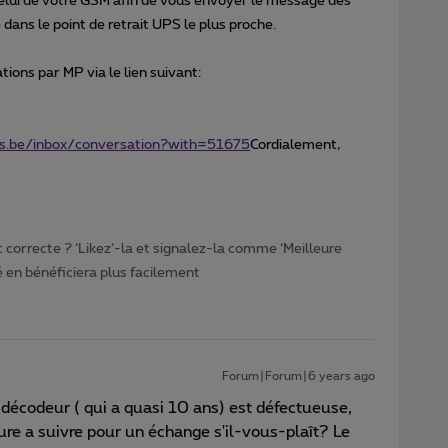
 celui de votre GSM afin de vous envoyer le message dès
ans le point de retrait UPS le plus proche.
ons par MP via le lien suivant:
mus.be/inbox/conversation?with=51675
Cordialement,
t correcte ? ‘Likez’-la et signalez-la comme ‘Meilleure
en bénéficiera plus facilement
Forum|Forum|6 years ago
écodeur ( qui a quasi 10 ans) est défectueuse,
e a suivre pour un échange s'il-vous-plaît? Le