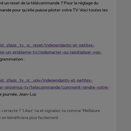
é un reset de la télécommande ? Pour le réglage du
nde pour qu'elle puisse piloter votre TV. Voici toutes les
id_sfaqs_tv_rc_reset/independants-et-petites-
dre-un-probleme-tv/redemarrer-ou-reinitialiser-vos-
grammation :
id_sfaqs_tv_rc_univ/independants-et-petites-
aller-proximus-tv/telecommande/comment-rendre-votre-
 journée, Jean-Luc
t correcte ? ‘Likez’-la et signalez-la comme ‘Meilleure
en bénéficiera plus facilement