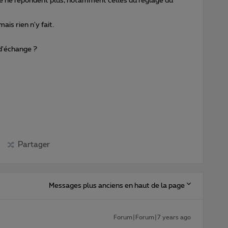
 ne répondent plus, notamment celles du réglage du
ais rien n'y fait.
d'échange ?
Partager
Messages plus anciens en haut de la page
Forum|Forum|7 years ago